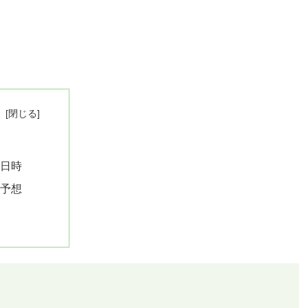
次
要
用日時
景予想
考