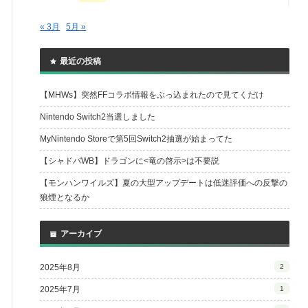
« 3月
5月 »
最近の投稿
【MHWs】突然FFコラボ情報をぶっ込まれたので見てくだけ
Nintendo Switch2当選しました
MyNintendo Storeで第5回Switch2抽選が始まってた
【シャドバWB】ドラゴンに<竜の啓示>は不要説
【モンハンワイルズ】夏の大型アップデートは低迷評価への反撃の
狼煙となるか
アーカイブ
2025年8月
2
2025年7月
1