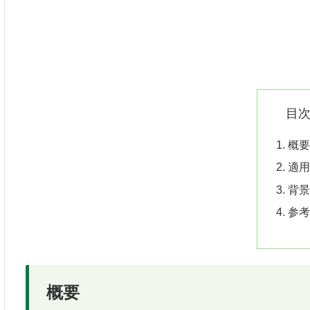
目
概
適
背
参
概要