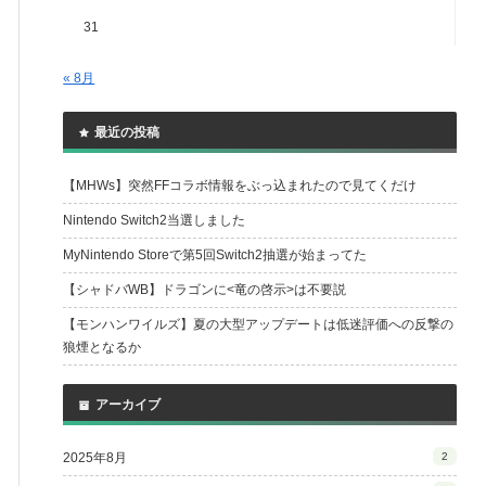
31
« 8月
最近の投稿
【MHWs】突然FFコラボ情報をぶっ込まれたので見てくだけ
Nintendo Switch2当選しました
MyNintendo Storeで第5回Switch2抽選が始まってた
【シャドバWB】ドラゴンに<竜の啓示>は不要説
【モンハンワイルズ】夏の大型アップデートは低迷評価への反撃の
狼煙となるか
アーカイブ
2025年8月
2