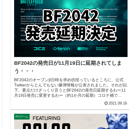
BF2042の発売日が11月19日に延期されてしま
う・・・
BF2042のオープンβ日時を求め彷徨っているところに、公式
Twitterからとんでもない爆弾情報が公表されました。それが以
下。要点だけざっくり言うとBF2042の発売日延期するわー11
月19日発売に変更するわー（約1か月の延期）コロナ禍で...
2021.09.16
PCゲーム