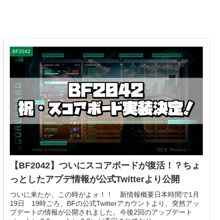
BF2042
【BF2042】ついにスコアボードが復活！？ちょ
っとしたアプデ情報が公式Twitterより公開
ついに来たか、この時がよォ！！ 新情報概要日本時間で1月
19日 19時ごろ、BFの公式Twitterアカウントより、突然アッ
プデートの情報が公開されました。今後2回のアップデート