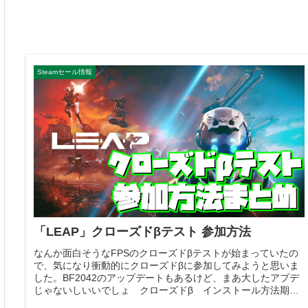
Steamセール情報
「LEAP」クローズドβテスト 参加方法
なんか面白そうなFPSのクローズドβテストが始まっていたの
で、気になり衝動的にクローズドβに参加してみようと思いま
した。BF2042のアップデートもあるけど、まあ大したアプデ
じゃないしいいでしょ クローズドβ インストール方法期間
日本時間2...