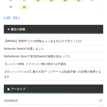
29
30
« 3月
5月 »
最近の投稿
【MHWs】突然FFコラボ情報をぶっ込まれたので見てくだけ
Nintendo Switch2当選しました
MyNintendo Storeで第5回Switch2抽選が始まってた
【シャドバWB】ドラゴンに<竜の啓示>は不要説
【モンハンワイルズ】夏の大型アップデートは低迷評価への反撃の狼煙とな
るか
アーカイブ
2025年8月
2