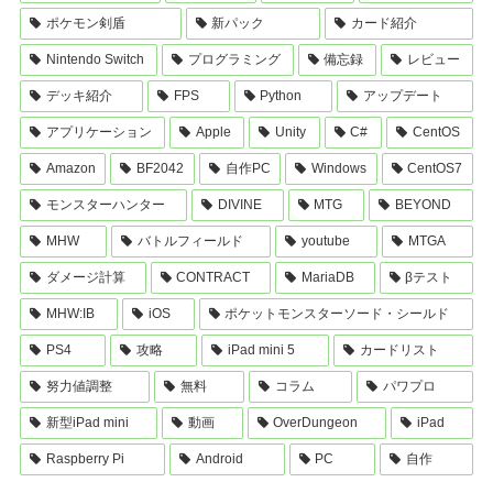
ポケモン剣盾
新パック
カード紹介
Nintendo Switch
プログラミング
備忘録
レビュー
デッキ紹介
FPS
Python
アップデート
アプリケーション
Apple
Unity
C#
CentOS
Amazon
BF2042
自作PC
Windows
CentOS7
モンスターハンター
DIVINE
MTG
BEYOND
MHW
バトルフィールド
youtube
MTGA
ダメージ計算
CONTRACT
MariaDB
βテスト
MHW:IB
iOS
ポケットモンスターソード・シールド
PS4
攻略
iPad mini 5
カードリスト
努力値調整
無料
コラム
パワプロ
新型iPad mini
動画
OverDungeon
iPad
Raspberry Pi
Android
PC
自作