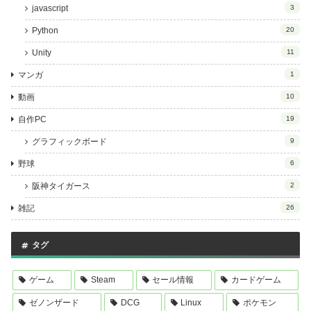
javascript
3
Python
20
Unity
11
マンガ
1
動画
10
自作PC
19
グラフィックボード
9
野球
6
阪神タイガース
2
雑記
26
タグ
ゲーム
Steam
セール情報
カードゲーム
ゼノンザード
DCG
Linux
ポケモン