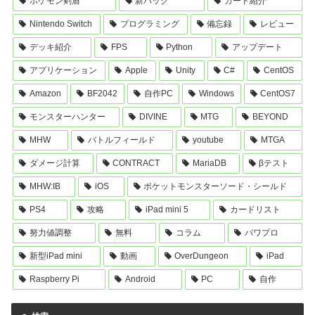
ポケモン剣盾
新パック
カード紹介
Nintendo Switch
プログラミング
備忘録
レビュー
デッキ紹介
FPS
Python
アップデート
アプリケーション
Apple
Unity
C#
CentOS
Amazon
BF2042
自作PC
Windows
CentOS7
モンスターハンター
DIVINE
MTG
BEYOND
MHW
バトルフィールド
youtube
MTGA
ダメージ計算
CONTRACT
MariaDB
βテスト
MHW:IB
iOS
ポケットモンスターソード・シールド
PS4
攻略
iPad mini 5
カードリスト
努力値調整
無料
コラム
パワプロ
新型iPad mini
動画
OverDungeon
iPad
Raspberry Pi
Android
PC
自作