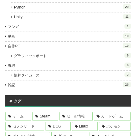
Python
20
Unity
11
マンガ
1
動画
10
自作PC
19
グラフィックボード
9
野球
6
阪神タイガース
2
雑記
26
タグ
ゲーム
Steam
セール情報
カードゲーム
ゼノンザード
DCG
Linux
ポケモン