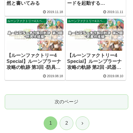
然と書いてみる
ードを起動する
HekateBrewを使ってみた
2019.11.18
2019.11.11
ルーンファクトリー4スペシャル
ルーンファクトリー4スペシャル
【ルーンファクトリー4
【ルーンファクトリー4
Special】ルーンプラーナ
Special】ルーンプラーナ
攻略の軌跡 第3回 -防具？
攻略の軌跡 第2回 -武器作
作成編-
成編-
2019.08.18
2019.08.10
次のページ
次
1
2