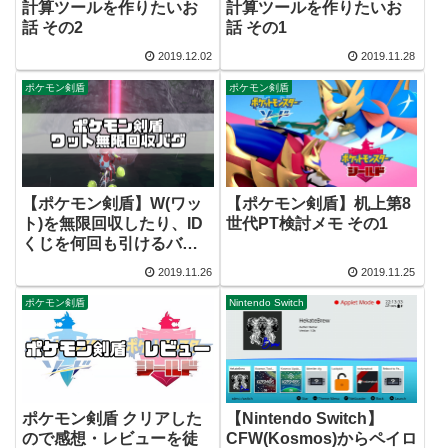
計算ツールを作りたいお
計算ツールを作りたいお
話 その2
話 その1
2019.12.02
2019.11.28
ポケモン剣盾
ポケモン剣盾
【ポケモン剣盾】W(ワッ
【ポケモン剣盾】机上第8
ト)を無限回収したり、ID
世代PT検討メモ その1
くじを何回も引けるバグ
技が発見される・・・
2019.11.26
2019.11.25
ポケモン剣盾
Nintendo Switch
ポケモン剣盾 クリアした
【Nintendo Switch】
ので感想・レビューを徒
CFW(Kosmos)からペイロ