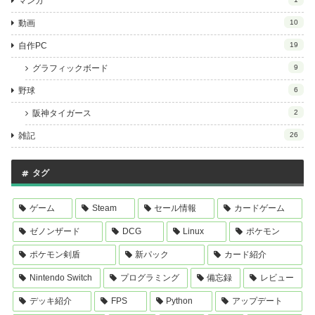
マンガ
動画
10
自作PC
19
グラフィックボード
9
野球
6
阪神タイガース
2
雑記
26
タグ
ゲーム
Steam
セール情報
カードゲーム
ゼノンザード
DCG
Linux
ポケモン
ポケモン剣盾
新パック
カード紹介
Nintendo Switch
プログラミング
備忘録
レビュー
デッキ紹介
FPS
Python
アップデート