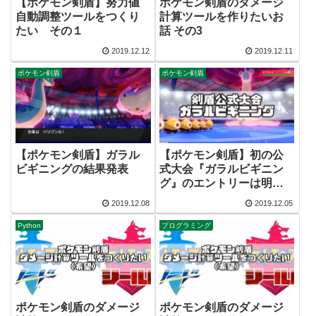
【ポケモン剣盾】努力値
ポケモン剣盾のダメージ
自動調整ツールをつくり
計算ツールを作りたいお
たい その１
話 その3
2019.12.12
2019.12.11
ポケモン剣盾
ポケモン剣盾
【ポケモン剣盾】ガラル
【ポケモン剣盾】初の公
ビギニングの結果発表
式大会『ガラルビギニン
グ』のエントリーは明日
12月6日（午前9時）ま
2019.12.08
2019.12.05
で！
Python
プログラミング
ポケモン剣盾のダメージ
ポケモン剣盾のダメージ