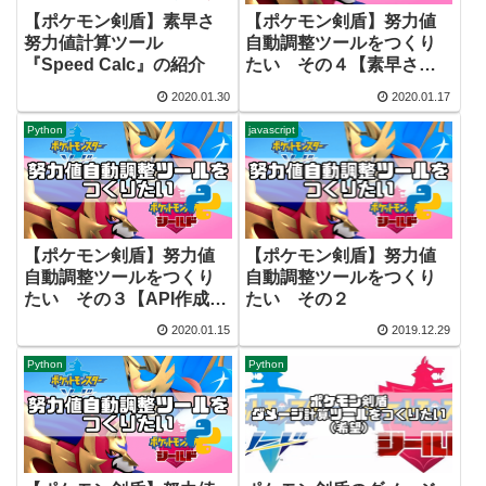
【ポケモン剣盾】素早さ
【ポケモン剣盾】努力値
努力値計算ツール
自動調整ツールをつくり
『Speed Calc』の紹介
たい その４【素早さ調
整機能追加】
2020.01.30
2020.01.17
Python
javascript
【ポケモン剣盾】努力値
【ポケモン剣盾】努力値
自動調整ツールをつくり
自動調整ツールをつくり
たい その３【API作成完
たい その２
了】
2020.01.15
2019.12.29
Python
Python