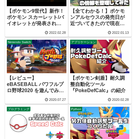
【ポケモン9世代】新作！
【全てわかる！】ポケモ
ポケモン スカーレット/バ
ンアルセウスの発売日が
イオレットが発表されま
近づいてきたので現在ま
した！
で出ている情報を整理す
2022.02.28
2022.01.13
る【Pokémon LEGENDS
アルセウス】
Nintendo Switch
アプリケーション
【レビュー】
【ポケモン剣盾】耐久調
eBASEBALL パワフルプ
整自動化ツール
ロ野球2020 を遊んでみた
『PokeDefCalc』の紹介
感想
2020.07.27
2020.02.28
プログラミング
Python