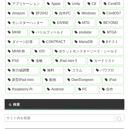
アプリケーション
Apple
Unity
C#
CentOS
Amazon
BF2042
自作PC
Windows
CentOS7
モンスターハンター
DIVINE
MTG
BEYOND
MHW
バトルフィールド
youtube
MTGA
ダメージ計算
CONTRACT
MariaDB
βテスト
MHW:IB
iOS
ポケットモンスターソード・シールド
PS4
攻略
iPad mini 5
カードリスト
努力値調整
無料
コラム
パワプロ
新型iPad mini
動画
OverDungeon
iPad
Raspberry Pi
Android
PC
自作
検索