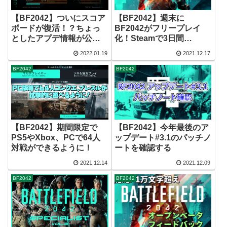
【BF2042】ついにスコア
【BF2042】週末に
ボードが復活！？ちょっ
BF2042がフリープレイ
としたアプデ情報が公式
化！Steamで3日間
Twitterより公開
（12.17 – 12.19）無料プ
2022.01.19
2021.12.17
レイ可能です！
BF2042
BF2042
【BF2042】期間限定で
【BF2042】今年最後のア
PS5やXbox、PCで64人
ップデート#3.1のパッチノ
対戦ができるように！
ートを確認する
2021.12.14
2021.12.09
BF2042
BF2042