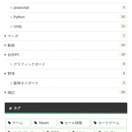
javascript
3
Python
20
Unity
11
マンガ
1
動画
10
自作PC
19
グラフィックボード
9
野球
6
阪神タイガース
2
雑記
26
タグ
ゲーム
Steam
セール情報
カードゲーム