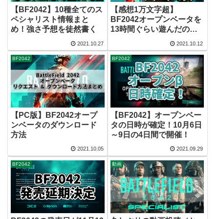
【BF2042】10種全てのス
【感想1万文字超】
ペシャリスト情報まと
BF2042オープンベータを
め！強さ予想を徒然書く
13時間ぐらい遊んだので
フィードバックする
2021.10.27
2021.10.12
BF2042
BF2042
【PC版】BF2042オープ
【BF2042】オープンベー
ンベータのダウンロード
タの日時が確定！10月6日
方法
～9日の4日間で開催！
2021.10.05
2021.09.29
BF2042
動画