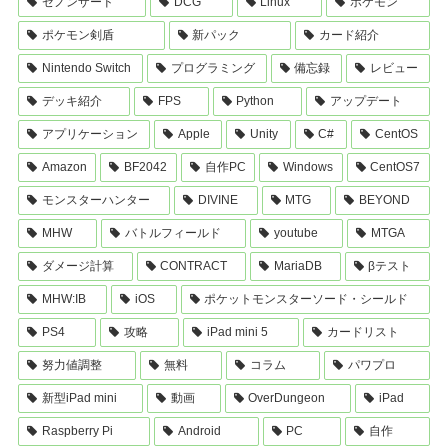
ゼノンザード
DCG
Linux
ポケモン
ポケモン剣盾
新パック
カード紹介
Nintendo Switch
プログラミング
備忘録
レビュー
デッキ紹介
FPS
Python
アップデート
アプリケーション
Apple
Unity
C#
CentOS
Amazon
BF2042
自作PC
Windows
CentOS7
モンスターハンター
DIVINE
MTG
BEYOND
MHW
バトルフィールド
youtube
MTGA
ダメージ計算
CONTRACT
MariaDB
βテスト
MHW:IB
iOS
ポケットモンスターソード・シールド
PS4
攻略
iPad mini 5
カードリスト
努力値調整
無料
コラム
パワプロ
新型iPad mini
動画
OverDungeon
iPad
Raspberry Pi
Android
PC
自作