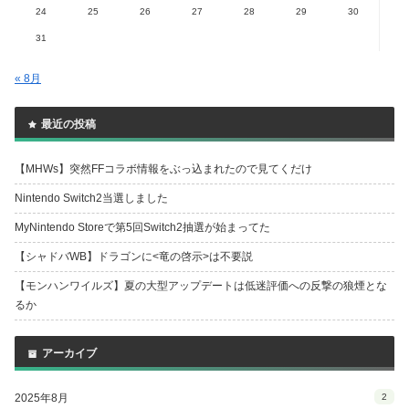
24
25
26
27
28
29
30
31
« 8月
最近の投稿
【MHWs】突然FFコラボ情報をぶっ込まれたので見てくだけ
Nintendo Switch2当選しました
MyNintendo Storeで第5回Switch2抽選が始まってた
【シャドバWB】ドラゴンに<竜の啓示>は不要説
【モンハンワイルズ】夏の大型アップデートは低迷評価への反撃の狼煙とな
るか
アーカイブ
2025年8月
2