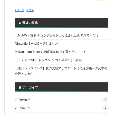
« 11月
1月 »
最近の投稿
【MHWs】突然FFコラボ情報をぶっ込まれたので見てくだけ
Nintendo Switch2当選しました
MyNintendo Storeで第5回Switch2抽選が始まってた
【シャドバWB】ドラゴンに<竜の啓示>は不要説
【モンハンワイルズ】夏の大型アップデートは低迷評価への反撃の
狼煙となるか
アーカイブ
2025年8月
2
2025年7月
1