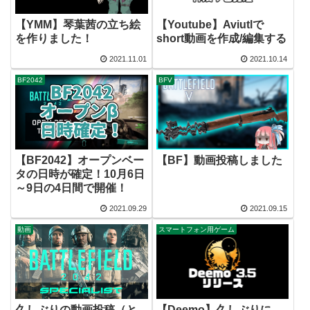
【YMM】琴葉茜の立ち絵
【Youtube】Aviutlで
を作りました！
short動画を作成/編集する
2021.11.01
2021.10.14
BF2042
BFV
【BF2042】オープンベー
【BF】動画投稿しました
タの日時が確定！10月6日
～9日の4日間で開催！
2021.09.29
2021.09.15
動画
スマートフォン用ゲーム
久しぶりの動画投稿（と
【Deemo】久しぶりに