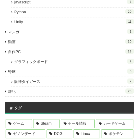
javascript
3
Python
20
Unity
11
マンガ
1
動画
10
自作PC
19
グラフィックボード
9
野球
6
阪神タイガース
2
雑記
26
タグ
ゲーム
Steam
セール情報
カードゲーム
ゼノンザード
DCG
Linux
ポケモン