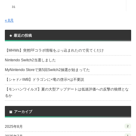
31
« 8月
最近の投稿
【MHWs】突然FFコラボ情報をぶっ込まれたので見てくだけ
Nintendo Switch2当選しました
MyNintendo Storeで第5回Switch2抽選が始まってた
【シャドバWB】ドラゴンに<竜の啓示>は不要説
【モンハンワイルズ】夏の大型アップデートは低迷評価への反撃の狼煙とな
るか
アーカイブ
2025年8月
2
1