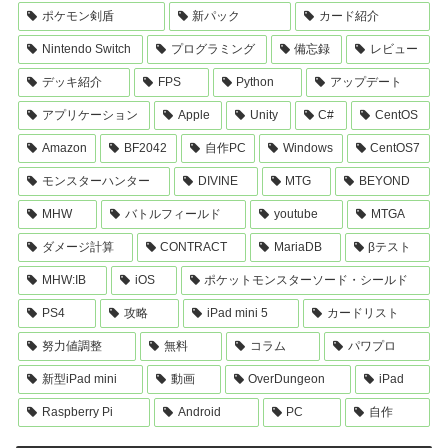
ポケモン剣盾
新パック
カード紹介
Nintendo Switch
プログラミング
備忘録
レビュー
デッキ紹介
FPS
Python
アップデート
アプリケーション
Apple
Unity
C#
CentOS
Amazon
BF2042
自作PC
Windows
CentOS7
モンスターハンター
DIVINE
MTG
BEYOND
MHW
バトルフィールド
youtube
MTGA
ダメージ計算
CONTRACT
MariaDB
βテスト
MHW:IB
iOS
ポケットモンスターソード・シールド
PS4
攻略
iPad mini 5
カードリスト
努力値調整
無料
コラム
パワプロ
新型iPad mini
動画
OverDungeon
iPad
Raspberry Pi
Android
PC
自作