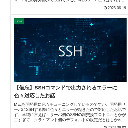
サーバにのみ外部からSSHできる。WEBサーバ1, 2はそれぞれ
htt...
2023.06.19
Linux
【備忘】SSHコマンドで出力されるエラーに
色々対応したお話
Macを開発用に色々チューニングしているのですが、開発用サ
ーバにSSHする際に色々とエラーが起きたので対応したお話で
す。単純に言えば、サーバ側のSSHの鍵交換プロトコルとかが
古すぎて、クライアント側のデフォルトの設定だとはじかれて
しまうこと...
2023.06.02