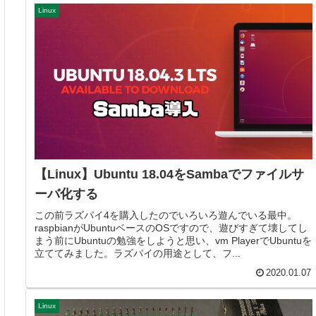
Linux
【Linux】Ubuntu 18.04をSambaでファイルサ
ーバ化する
この前ラズパイ4を購入したのでいろいろ遊んでいる最中。
raspbianがUbuntuベースのOSですので、遊びすぎて壊してし
まう前にUbuntuの勉強をしようと思い、vm PlayerでUbuntuを
立ててみました。ラズパイの用途として、フ...
2020.01.07
Linux