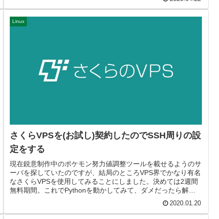
Linux
さくらVPSを(お試し)契約したのでSSH周りの設
定をする
現在鋭意制作中のポケモン努力値調整ツールを載せるようのサ
ーバを探していたのですが、結局のところVPS界でかなり有名
なさくらVPSを使用してみることにしました。決めては2週間
無料期間。これでPythonを動かしてみて、ダメだったら解約
できるの...
2020.01.20