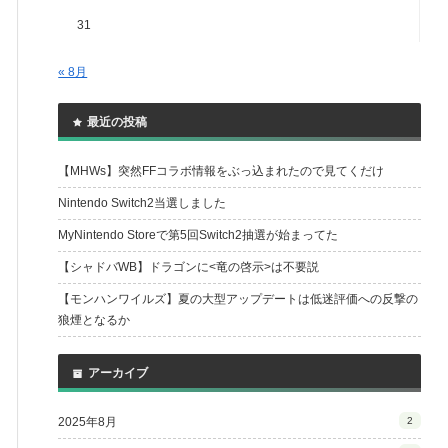
31
« 8月
最近の投稿
【MHWs】突然FFコラボ情報をぶっ込まれたので見てくだけ
Nintendo Switch2当選しました
MyNintendo Storeで第5回Switch2抽選が始まってた
【シャドバWB】ドラゴンに<竜の啓示>は不要説
【モンハンワイルズ】夏の大型アップデートは低迷評価への反撃の
狼煙となるか
アーカイブ
2025年8月
2