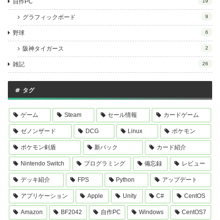
自作PC
19
グラフィックボード
9
野球
6
阪神タイガース
2
雑記
26
タグ
ゲーム
Steam
セール情報
カードゲーム
ゼノンザード
DCG
Linux
ポケモン
ポケモン剣盾
新パック
カード紹介
Nintendo Switch
プログラミング
備忘録
レビュー
デッキ紹介
FPS
Python
アップデート
アプリケーション
Apple
Unity
C#
CentOS
Amazon
BF2042
自作PC
Windows
CentOS7