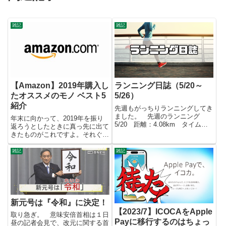
雑記
雑記
【Amazon】2019年購入し
ランニング日誌（5/20～
たオススメのモノ ベスト5
5/26）
紹介
先週もがっちりランニングしてき
ました。 先週のランニング
年末に向かって、2019年を振り
5/20 距離：4.08km タイム：
返ろうとしたときに真っ先に出て
24:12 5/22 距離：4.11km タ
きたものがこれですよ。それぐら
イム：23:43 5/23 距離：
い2019年はAmazonにお世話にな
4.12km タイム：23:16 5/24
ったのですが、その中でも自分が
雑記
雑記
距離：4.12km タイ...
良い買いものをしたと思うものを
紹介したいと思います。また、価
格は2000円前後に...
新元号は『令和』に決定！
【2023/7】ICOCAをApple
取り急ぎ。 意味安倍首相は１日
Payに移行するのはちょっ
昼の記者会見で、改元に関する首