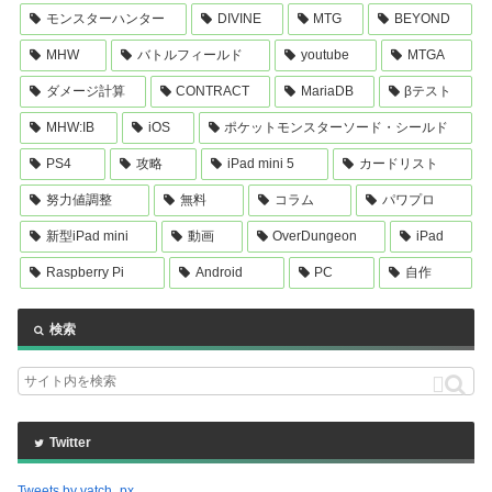
モンスターハンター
DIVINE
MTG
BEYOND
MHW
バトルフィールド
youtube
MTGA
ダメージ計算
CONTRACT
MariaDB
βテスト
MHW:IB
iOS
ポケットモンスターソード・シールド
PS4
攻略
iPad mini 5
カードリスト
努力値調整
無料
コラム
パワプロ
新型iPad mini
動画
OverDungeon
iPad
Raspberry Pi
Android
PC
自作
検索
Twitter
Tweets by vatch_px