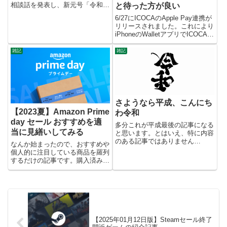
相談話を発表し、新元号「令和」
と待った方が良い
について、「人々が美しく心を寄
6/27にICOCAのApple Pay連携が
せ合う中で文化が生まれ育つとい
リリースされました。これにより
う意味が込められている」と説明
iPhoneのWalletアプリでICOCAを
した。 万葉集を選んだ理由と
管理することができるようにな
しては、１２００年あまり前に
り、完全に財布を持ち歩かなくて
雑記
雑記
編...
も生活できるようになった・・・
と思いましたが、このICOCA...
さようなら平成、こんにち
【2023夏】Amazon Prime
わ令和
day セール おすすめを適
多分これが平成最後の記事になる
当に見繕いしてみる
と思います。とはいえ、特に内容
のある記事ではありません
なんか始まったので、おすすめや
が・・・。 平成も残すところ2
個人的に注目している商品を羅列
時間弱となりました。平成に生ま
するだけの記事です。購入済みで
れた自分としては、年号が変わる
おすすめできるものにはそのよう
ことに多少戸惑いもあるものの、
な記載をしておきます。それ以外
ちょっと楽しみな部分があったり
の商品は個人的に気になっている
もしま...
もので別に使ったことないものな
ので注意・・ セール期間202...
【2025年01月12日版】Steamセール終了