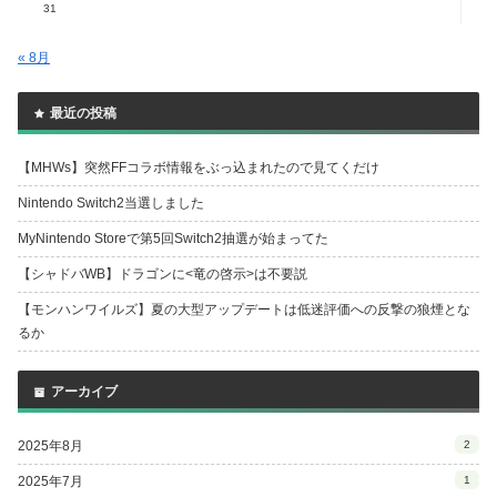
31
« 8月
最近の投稿
【MHWs】突然FFコラボ情報をぶっ込まれたので見てくだけ
Nintendo Switch2当選しました
MyNintendo Storeで第5回Switch2抽選が始まってた
【シャドバWB】ドラゴンに<竜の啓示>は不要説
【モンハンワイルズ】夏の大型アップデートは低迷評価への反撃の狼煙とな
るか
アーカイブ
2025年8月
2
2025年7月
1