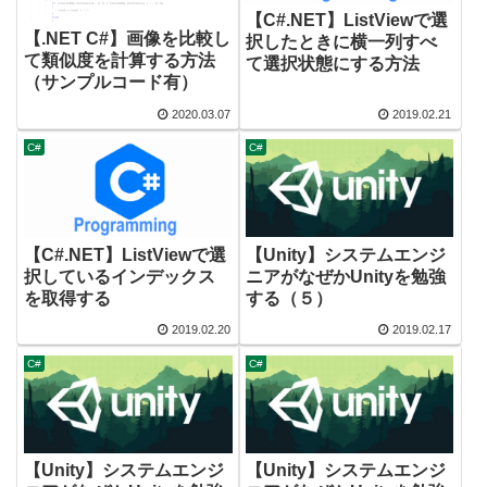
【C#.NET】ListViewで選
【.NET C#】画像を比較し
択したときに横一列すべ
て類似度を計算する方法
て選択状態にする方法
（サンプルコード有）
2020.03.07
2019.02.21
C#
C#
【C#.NET】ListViewで選
【Unity】システムエンジ
択しているインデックス
ニアがなぜかUnityを勉強
を取得する
する（５）
2019.02.20
2019.02.17
C#
C#
【Unity】システムエンジ
【Unity】システムエンジ