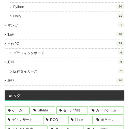
Python
20
Unity
11
マンガ
1
動画
10
自作PC
19
グラフィックボード
9
野球
6
阪神タイガース
2
雑記
26
タグ
ゲーム
Steam
セール情報
カードゲーム
ゼノンザード
DCG
Linux
ポケモン