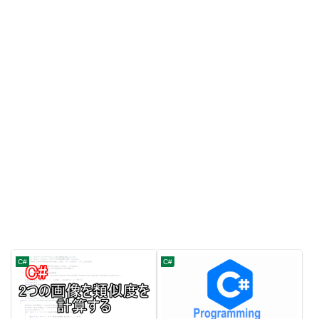
C#
C#