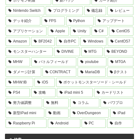
ポケモン剣盾
新パック
カード紹介
Nintendo Switch
プログラミング
備忘録
レビュー
デッキ紹介
FPS
Python
アップデート
アプリケーション
Apple
Unity
C#
CentOS
Amazon
BF2042
自作PC
Windows
CentOS7
モンスターハンター
DIVINE
MTG
BEYOND
MHW
バトルフィールド
youtube
MTGA
ダメージ計算
CONTRACT
MariaDB
βテスト
MHW:IB
iOS
ポケットモンスターソード・シールド
PS4
攻略
iPad mini 5
カードリスト
努力値調整
無料
コラム
パワプロ
新型iPad mini
動画
OverDungeon
iPad
Raspberry Pi
Android
PC
自作