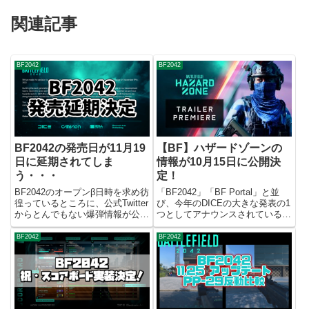
関連記事
BF2042
BF2042
BF2042の発売日が11月19
【BF】ハザードゾーンの
日に延期されてしま
情報が10月15日に公開決
う・・・
定！
BF2042のオープンβ日時を求め彷
「BF2042」「BF Portal」と並
徨っているところに、公式Twitter
び、今年のDICEの大きな発表の1
からとんでもない爆弾情報が公表
つとしてアナウンスされている
されました。それが以下。要点だ
「HAZARD ZONE」。そのモー
けざっくり言うとBF2042の発売
ド名が発表されてから、ゲーム性
BF2042
BF2042
日延期するわー11月19日発売に
や仕様等、かたくなに閉ざしたま
変更するわー（約1か月の延期）
まのDICE社でしたが、10月15日
コロナ禍で...
0...