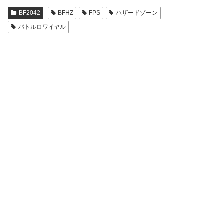
BF2042
BFHZ
FPS
ハザードゾーン
バトルロワイヤル