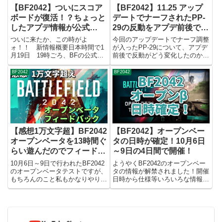
【BF2042】ついにスコア
【BF2042】11.25 アップ
ボードが復活！？ちょっと
デートでナーフされたPP-
したアプデ情報が公式
29の反動をアプデ前後で比
Twitterより公開
較してみた
ついに来たか、この時がよ
今回のアップデートでナーフ調整
ォ！！ 新情報概要日本時間で1
が入ったPP-29について、アプデ
月19日 19時ごろ、BFの公式
前後で反動がどう変化したのかを
Twitterアカウントより、突然アッ
動画にしたのでそれの紹介で
プデートの情報が公開されまし
す。 動画BF2042の11.25アプデ
BF2042
BF2042
た。今後2回のアップデート
にてPP-29の反動が大きくなった
（update 3.2 update 3.3）が予
とのことなので、アプデ前後で比
定されており...
較しました。（リ...
【感想1万文字超】BF2042
【BF2042】オープンベー
オープンベータを13時間ぐ
タの日時が確定！10月6日
らい遊んだのでフィードバ
～9日の4日間で開催！
ックする
10月6日～9日で行われたBF2042
ようやくBF2042のオープンベー
のオープンベータテストですが、
タの情報が解禁されました！開催
もちろんのこと私もかなりやりこ
日時から仕様等いろいろな情報が
んできました。※仕事があったの
公開されたので、それらについて
で平日日中はできませんでした
確認していきたいと思います！
が・・・その中で気づいたことや
作成動画動画も作ったので見てい
気になったこと、改善してほしい
ただけると幸いです BF2042 オ
ところなどを整理して、テ...
ープンβについて日時...