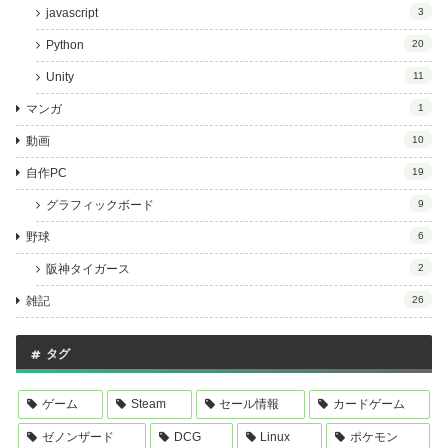
javascript
3
Python
20
Unity
11
マンガ
1
動画
10
自作PC
19
グラフィックボード
9
野球
6
阪神タイガース
2
雑記
26
タグ
ゲーム
Steam
セール情報
カードゲーム
ゼノンザード
DCG
Linux
ポケモン