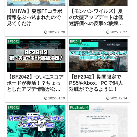
【MHWs】突然FFコラボ
【モンハンワイルズ】夏
情報をぶっ込まれたので
の大型アップデートは低
見てくだけ
迷評価への反撃の狼煙と
なるか
2025.08.20
2025.06.27
BF2042
BF2042
【BF2042】ついにスコア
【BF2042】期間限定で
ボードが復活！？ちょっ
PS5やXbox、PCで64人
としたアプデ情報が公式
対戦ができるように！
Twitterより公開
2022.01.19
2021.12.14
BF2042
PlayStation4