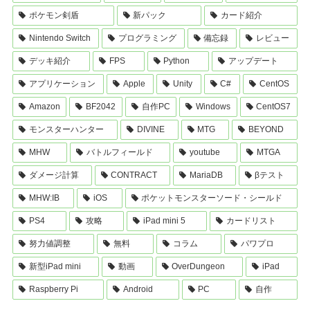
ポケモン剣盾
新パック
カード紹介
Nintendo Switch
プログラミング
備忘録
レビュー
デッキ紹介
FPS
Python
アップデート
アプリケーション
Apple
Unity
C#
CentOS
Amazon
BF2042
自作PC
Windows
CentOS7
モンスターハンター
DIVINE
MTG
BEYOND
MHW
バトルフィールド
youtube
MTGA
ダメージ計算
CONTRACT
MariaDB
βテスト
MHW:IB
iOS
ポケットモンスターソード・シールド
PS4
攻略
iPad mini 5
カードリスト
努力値調整
無料
コラム
パワプロ
新型iPad mini
動画
OverDungeon
iPad
Raspberry Pi
Android
PC
自作