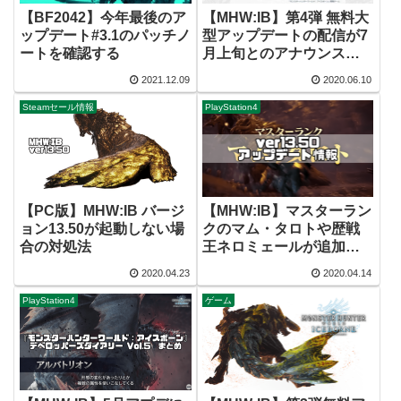
【BF2042】今年最後のア
【MHW:IB】第4弾 無料大
ップデート#3.1のパッチノ
型アップデートの配信が7
ートを確認する
月上旬とのアナウンスあ
り【アルバトリオン】
2021.12.09
2020.06.10
Steamセール情報
PlayStation4
【PC版】MHW:IB バージ
【MHW:IB】マスターラン
ョン13.50が起動しない場
クのマム・タロトや歴戦
合の対処法
王ネロミェールが追加さ
れるver13.50の配信日が
2020.04.23
2020.04.14
確定！
PlayStation4
ゲーム