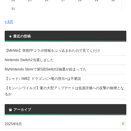
24
25
26
27
28
29
30
31
« 8月
最近の投稿
【MHWs】突然FFコラボ情報をぶっ込まれたので見てくだけ
Nintendo Switch2当選しました
MyNintendo Storeで第5回Switch2抽選が始まってた
【シャドバWB】ドラゴンに<竜の啓示>は不要説
【モンハンワイルズ】夏の大型アップデートは低迷評価への反撃の狼煙とな
るか
アーカイブ
2025年8月
2