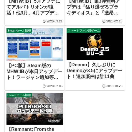
【MHW:IB】5月アプデに
【MHW:IB】第3弾無料ア
てアルバトリオンが復
プデは『猛り爆ぜるブラ
活！他3月、4月アプデ情
キディオス』と『激昂し
報等
たラージャン』の2体！
2020.03.21
2020.02.13
Steamセール情報
スマートフォン用ゲーム
【Deemo】久しぶりに
【PC版】Steam版の
Deemoが3.5にアップデー
MHW:IBが本日アップデー
ト！追加楽曲は計11曲
ト！ラージャン追加等、
2020年ロードマップも公
2020.02.06
2019.10.25
開
Steamセール情報
【Remnant: From the