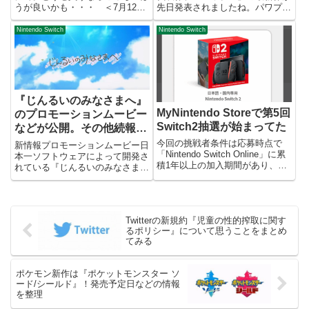
うが良いかも・・・ ＜7月12日
先日発表されましたね。パワプロ
追記＞Amazonで予約開始されま
2016から隔年発売となり、同じ
した。どうせプレミアがつく気が
コナミから発売されている「プロ
Nintendo Switch
Nintendo Switch
するので欲しい人は予約しておき
スピ」と交互に発売されるように
ましょう！ Nintendo Switch
なったシリーズですが、2022年
Liteに...
版も無事（？）発売されるこ...
『じんるいのみなさまへ』
MyNintendo Storeで第5回
のプロモーションムービー
Switch2抽選が始まってた
などが公開。その他続報な
ど
今回の挑戦者条件は応募時点で
新情報プロモーションムービー日
「Nintendo Switch Online」に累
本一ソフトウェアによって開発さ
積1年以上の加入期間があり、応
れている『じんるいのみなさま
募時にも加入していること（変わ
へ』というゲームのプロモーショ
らず）2025年2月28日時点で、
ンムービーが公開されました。こ
Nintendo Switchソフトのプレイ
のゲームは依然弊ブログでも気に
時間が50時間以上であ...
なる存在であると取り上げました
Twitterの新規約『児童の性的搾取に関す
が、やはり百合ゲーのようです
るポリシー』について思うことをまとめ
ね。...
てみる
ポケモン新作は『ポケットモンスター ソ
ード/シールド』！発売予定日などの情報
を整理