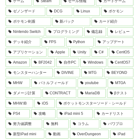
ゲーム
Steam
セール情報
カードゲーム
ゼノンザード
DCG
Linux
ポケモン
ポケモン剣盾
新パック
カード紹介
Nintendo Switch
プログラミング
備忘録
レビュー
デッキ紹介
FPS
Python
アップデート
アプリケーション
Apple
Unity
C#
CentOS
Amazon
BF2042
自作PC
Windows
CentOS7
モンスターハンター
DIVINE
MTG
BEYOND
MHW
バトルフィールド
youtube
MTGA
ダメージ計算
CONTRACT
MariaDB
βテスト
MHW:IB
iOS
ポケットモンスターソード・シールド
PS4
攻略
iPad mini 5
カードリスト
努力値調整
無料
コラム
パワプロ
新型iPad mini
動画
OverDungeon
iPad