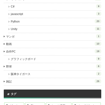
C#
9
javascript
3
Python
20
Unity
11
マンガ
1
動画
10
自作PC
19
グラフィックボード
9
野球
6
阪神タイガース
2
雑記
26
タグ