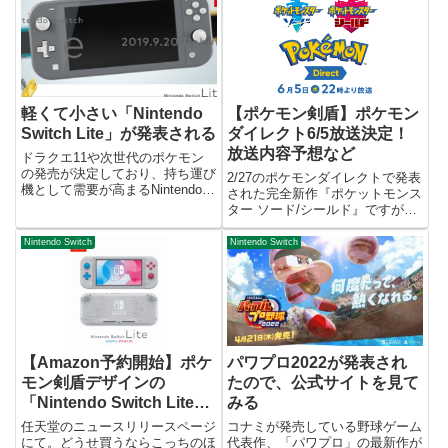
軽くて小さい「Nintendo
【ポケモン剣盾】ポケモン
Switch Lite」が発表される
ダイレクト6/5放送決定！
放送内容予想など
ドラクエ11や次世代のポケモン
の発売が決定しており、持ち運び
2/27のポケモンダイレクトで発表
機として需要が高まるNintendo
された完全新作『ポケットモンス
Switchですが、大きさがネックに
ター ソード/シールド』ですが、
なって中々外でプレイできないな
ついに続報が発表されそうです。
んてこともしばしば。私は電車で
ポケモン公式Twitterから、ポケモ
Nintendo Switch
Nintendo Switch
の通勤なのですが、電車の中でプ
ンダイレクトの放送について通知
レイするには勇気...
がありました。6月5日（水）22
時より、ポケモ...
【Amazon予約開始】ポケ
パワプロ2022が発表され
モン剣盾デザインの
たので、公式サイトを見て
「Nintendo Switch Lite
みる
ザシアン・ザマゼンタ」が
任天堂のニュースリリースページ
コナミが発売している野球ゲーム
発売決定！
にて。どうせ買うならこっちのほ
代表作、「パワプロ」の最新作が