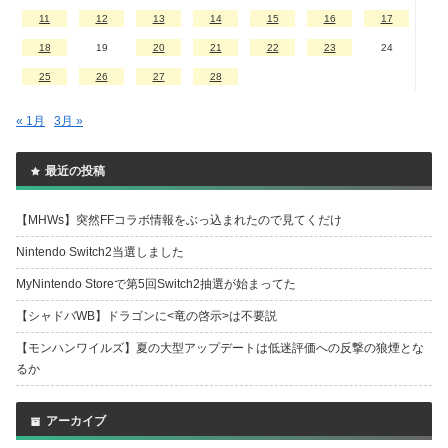
11
12
13
14
15
16
17
18
19
20
21
22
23
24
25
26
27
28
« 1月
3月 »
最近の投稿
【MHWs】突然FFコラボ情報をぶっ込まれたので見てくだけ
Nintendo Switch2当選しました
MyNintendo Storeで第5回Switch2抽選が始まってた
【シャドバWB】ドラゴンに<竜の啓示>は不要説
【モンハンワイルズ】夏の大型アップデートは低迷評価への反撃の狼煙とな
るか
アーカイブ