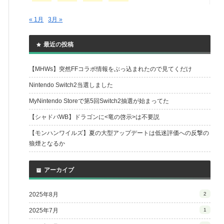
« 1月
3月 »
最近の投稿
【MHWs】突然FFコラボ情報をぶっ込まれたので見てくだけ
Nintendo Switch2当選しました
MyNintendo Storeで第5回Switch2抽選が始まってた
【シャドバWB】ドラゴンに<竜の啓示>は不要説
【モンハンワイルズ】夏の大型アップデートは低迷評価への反撃の
狼煙となるか
アーカイブ
2025年8月
2
2025年7月
1