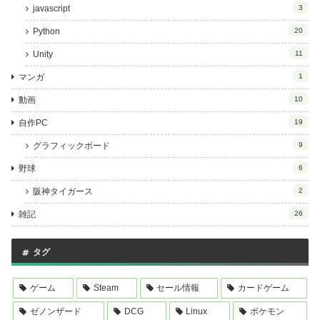
javascript
3
Python
20
Unity
11
マンガ
1
動画
10
自作PC
19
グラフィックボード
9
野球
6
阪神タイガース
2
雑記
26
タグ
ゲーム
Steam
セール情報
カードゲーム
ゼノンザード
DCG
Linux
ポケモン