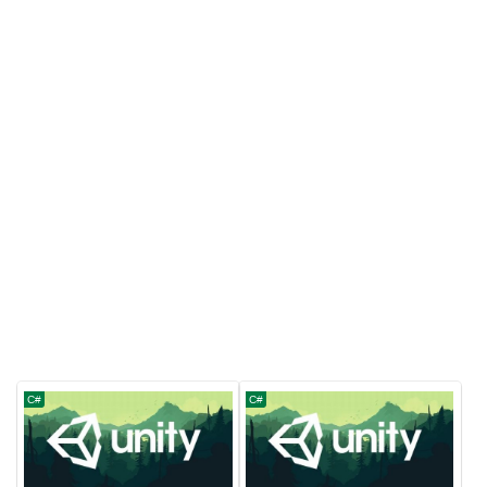
C#
C#