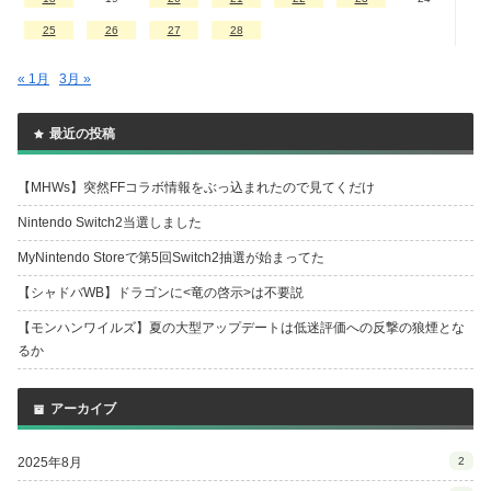
25
26
27
28
« 1月
3月 »
最近の投稿
【MHWs】突然FFコラボ情報をぶっ込まれたので見てくだけ
Nintendo Switch2当選しました
MyNintendo Storeで第5回Switch2抽選が始まってた
【シャドバWB】ドラゴンに<竜の啓示>は不要説
【モンハンワイルズ】夏の大型アップデートは低迷評価への反撃の狼煙とな
るか
アーカイブ
2025年8月
2