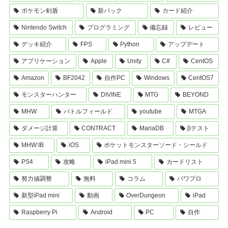
ポケモン剣盾
新パック
カード紹介
Nintendo Switch
プログラミング
備忘録
レビュー
デッキ紹介
FPS
Python
アップデート
アプリケーション
Apple
Unity
C#
CentOS
Amazon
BF2042
自作PC
Windows
CentOS7
モンスターハンター
DIVINE
MTG
BEYOND
MHW
バトルフィールド
youtube
MTGA
ダメージ計算
CONTRACT
MariaDB
βテスト
MHW:IB
iOS
ポケットモンスターソード・シールド
PS4
攻略
iPad mini 5
カードリスト
努力値調整
無料
コラム
パワプロ
新型iPad mini
動画
OverDungeon
iPad
Raspberry Pi
Android
PC
自作