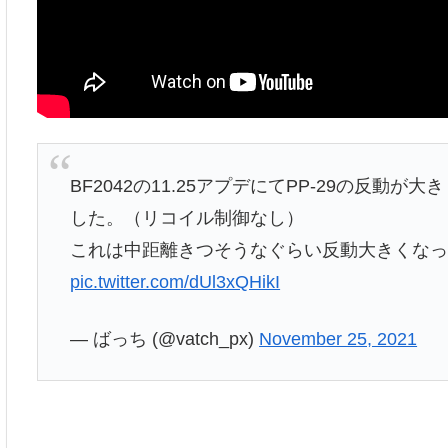
BF2042の11.25アプデにてPP-29の反
した。（リコイル制御なし）
これは中距離きつそうなぐらい反動大きくな
pic.twitter.com/dUl3xQHikI
— ばっち (@vatch_px)
November 25, 2021