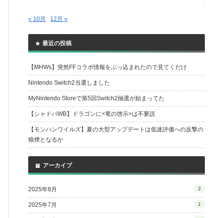
« 10月
12月 »
最近の投稿
【MHWs】突然FFコラボ情報をぶっ込まれたので見てくだけ
Nintendo Switch2当選しました
MyNintendo Storeで第5回Switch2抽選が始まってた
【シャドバWB】ドラゴンに<竜の啓示>は不要説
【モンハンワイルズ】夏の大型アップデートは低迷評価への反撃の
狼煙となるか
アーカイブ
2025年8月
2
2025年7月
1