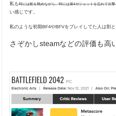
私も
時には船を眺めながら、時には第4ガジェットを忘れて出撃
い感じです。
私のような初期BF4やBFVをプレイしてた人は割
さぞかしsteamなどの評価も