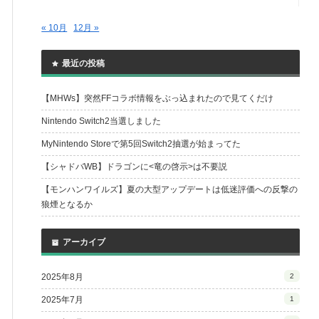
« 10月
12月 »
最近の投稿
【MHWs】突然FFコラボ情報をぶっ込まれたので見てくだけ
Nintendo Switch2当選しました
MyNintendo Storeで第5回Switch2抽選が始まってた
【シャドバWB】ドラゴンに<竜の啓示>は不要説
【モンハンワイルズ】夏の大型アップデートは低迷評価への反撃の
狼煙となるか
アーカイブ
2025年8月
2
2025年7月
1