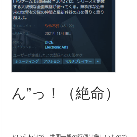
ん
”
っ！（絶命）
というわけで、世間一般の評価は厳しいもので。