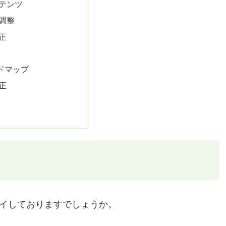
テンツ
調整
正
善
ドマップ
正
プレイしておりますでしょうか。