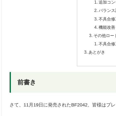
追加コン
バランス
不具合修
機能改
その他ロー
不具合修
あとがき
前書き
さて、11月19日に発売されたBF2042、皆様は