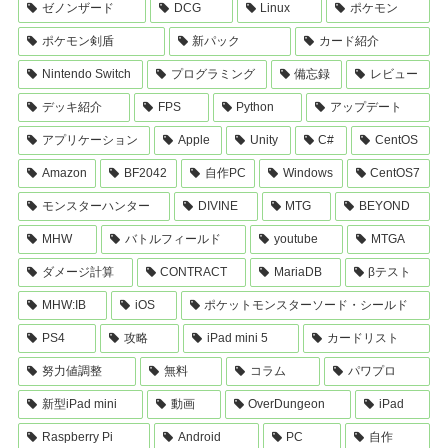
ゼノンザード
DCG
Linux
ポケモン
ポケモン剣盾
新パック
カード紹介
Nintendo Switch
プログラミング
備忘録
レビュー
デッキ紹介
FPS
Python
アップデート
アプリケーション
Apple
Unity
C#
CentOS
Amazon
BF2042
自作PC
Windows
CentOS7
モンスターハンター
DIVINE
MTG
BEYOND
MHW
バトルフィールド
youtube
MTGA
ダメージ計算
CONTRACT
MariaDB
βテスト
MHW:IB
iOS
ポケットモンスターソード・シールド
PS4
攻略
iPad mini 5
カードリスト
努力値調整
無料
コラム
パワプロ
新型iPad mini
動画
OverDungeon
iPad
Raspberry Pi
Android
PC
自作