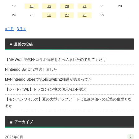
17
18
19
20
21
22
23
24
25
26
27
28
29
« 1月
3月 »
最近の投稿
【MHWs】突然FFコラボ情報をぶっ込まれたので見てくだけ
Nintendo Switch2当選しました
MyNintendo Storeで第5回Switch2抽選が始まってた
【シャドバWB】ドラゴンに<竜の啓示>は不要説
【モンハンワイルズ】夏の大型アップデートは低迷評価への反撃の狼煙とな
るか
アーカイブ
2025年8月
2