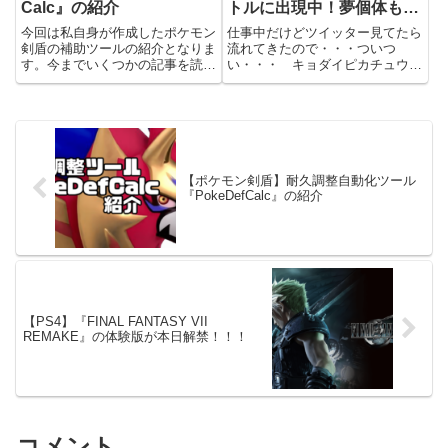
Calc』の紹介
トルに出現中！夢個体もい
るらしい
今回は私自身が作成したポケモン
仕事中だけどツイッター見てたら
剣盾の補助ツールの紹介となりま
流れてきたので・・・ついつ
す。今までいくつかの記事を読ん
い・・・ キョダイピカチュウ出
でくれている方は「ようやくか
現キョダイピカチュウと言えば、
よ」と思われるでしょうか、え
「Let's Go ピカチュウ」のセーブ
え、ようやくです。ようやく、最
データを持っている人限定で入手
低限公開できる形になったのでご
できるキョダイマックスポケモン
紹介いたします。 関連記事 素
でしたが、なんと現在普通...
早さ...
【ポケモン剣盾】耐久調整自動化ツール
『PokeDefCalc』の紹介
【PS4】『FINAL FANTASY VII
REMAKE』の体験版が本日解禁！！！
コメント