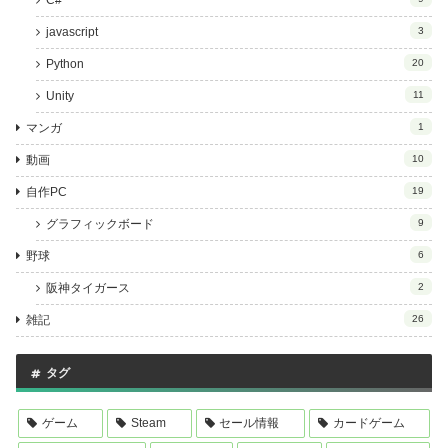
C#
javascript
3
Python
20
Unity
11
マンガ
1
動画
10
自作PC
19
グラフィックボード
9
野球
6
阪神タイガース
2
雑記
26
タグ
ゲーム
Steam
セール情報
カードゲーム