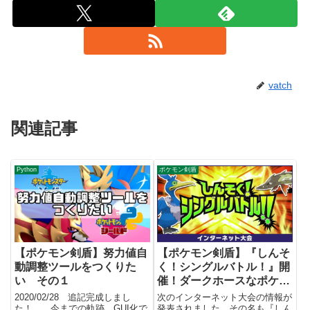
vatch
関連記事
Python
ポケモン剣盾
【ポケモン剣盾】努力値自
【ポケモン剣盾】『しんそ
動調整ツールをつくりた
く！シングルバトル！』開
い その１
催！ダークホースなポケモ
ンも予想してみた
2020/02/28 追記完成しまし
次のインターネット大会の情報が
た！ 今までの軌跡 GUI化で
発表されました。その名も『しん