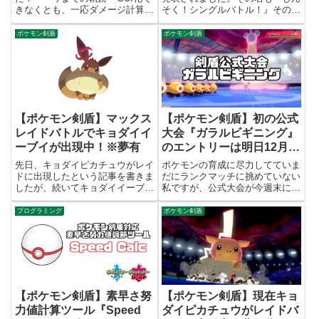
きなくとも、一応ダメージ計算ツ
そく！シングルバトル！』その名
ールはそれっぽいものができまし
前通り、1対1のタイマンバトル
た。ので、今回からはその次のス
のようです。1試合1分ぐらいで
ポケモン剣盾
ポケモン剣盾
テップ。ダメージ計算ツールを活
終わりそうですね・・・。 し
かして、努力値調整ツールなるも
んそく！シングルバトル！ 詳細
のを作成したいと思いま...
エントリー期間3月12日（木）...
【ポケモン剣盾】マックス
【ポケモン剣盾】初の公式
レイドバトルでキョダイイ
大会『ガラルビギニング』
ーブイが出現中！※夢有
のエントリーは明日12月6
日（午前9時）まで！
先日、キョダイピカチュウがレイ
ポケモンの育成に尽力してていま
ドに出現したという記事を書きま
だにランクマッチに挑めていない
したが、続いてキョダイイーブイ
私ですが、公式大会が今週末に開
がレイドに出現しております。一
催されるということで、急いで準
応期限つきなので今のうちに入手
備をしているところでございま
プログラミング
ポケモン剣盾
しておくのがよいでしょう。 キ
す。そんな公式大会『ガラルビギ
ョダイイーブイ出現キョダイイー
ニング』ですが、エントリー期限
ブイは「Let's Go イー...
が明日の午前9時までとなってお
り...
【ポケモン剣盾】素早さ努
【ポケモン剣盾】現在キョ
力値計算ツール『Speed
ダイピカチュウがレイドバ