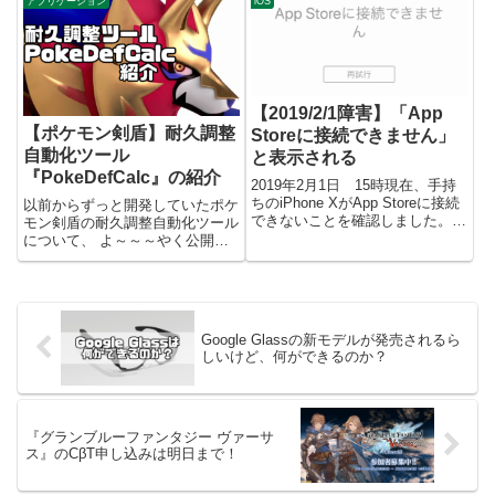
アプリケーション
iOS
て言うアプリだったか覚えてな
でいったん書いて、保存してファ
い」とか「Windwos10入れたば
イルをCentOSサーバにもってい
っかでデスクトップスカスカ...
って・・...
【2019/2/1障害】「App
【ポケモン剣盾】耐久調整
Storeに接続できません」
自動化ツール
と表示される
『PokeDefCalc』の紹介
2019年2月1日 15時現在、手持
ちのiPhone XがApp Storeに接続
以前からずっと開発していたポケ
できないことを確認しました。よ
モン剣盾の耐久調整自動化ツール
く考えたら、朝も接続できてなか
について、 よ～～～やく公開で
ったので、障害は午前からのよう
きるまでの完成度になりましたの
です。調べたら深夜2時ごろから
で、満を持して公開いたしま
接続できていないようです。障害
す！ 開発期間はだいたい2か月
内容Ap...
ぐらい・・・？でも途中で他のツ
ール作ったりTwitterAPIで...
Google Glassの新モデルが発売されるら
しいけど、何ができるのか？
『グランブルーファンタジー ヴァーサ
ス』のCβT申し込みは明日まで！