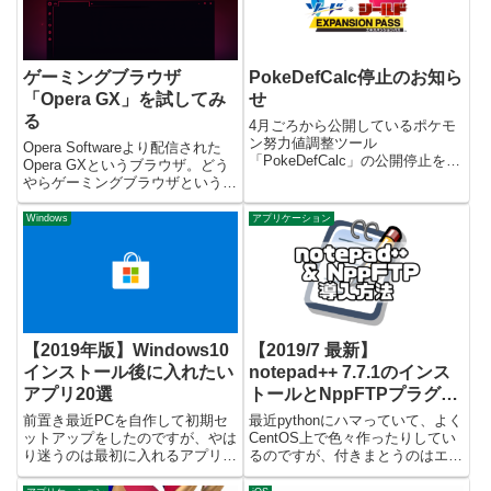
ゲーミングブラウザ
PokeDefCalc停止のお知ら
「Opera GX」を試してみ
せ
る
4月ごろから公開しているポケモ
ン努力値調整ツール
Opera Softwareより配信された
「PokeDefCalc」の公開停止を決
Opera GXというブラウザ。どう
定いたしました。理由としてはサ
やらゲーミングブラウザというも
ーバ維持にお金がかかるツールを
のを名乗っているらしく、ちょっ
更新する稼働がないそもそもポケ
と気になったので使ってみまし
Windows
アプリケーション
モン対戦から離れてしまっている
た。ちなみにまだアーリーアクセ
以上3つの点が挙げられます。ま
ス版であり、正式リリース版では
た...
ない？ので注意...
【2019年版】Windows10
【2019/7 最新】
インストール後に入れたい
notepad++ 7.7.1のインス
アプリ20選
トールとNppFTPプラグイ
ンの導入手順
前置き最近PCを自作して初期セ
最近pythonにハマっていて、よく
ットアップをしたのですが、やは
CentOS上で色々作ったりしてい
り迷うのは最初に入れるアプリケ
るのですが、付きまとうのはエデ
ーションですよね。大体入れた後
ィターの問題。vi で書くのは非
に、「あれ、あれがないけどなん
効率だし、かといってWindows上