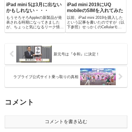
iPad mini 5は3月に出ない
iPad mini 2019にUQ
かもしれない・・・
mobileのSIMを入れてみた
もうそろそろAppleの新製品が発
以前、iPad mini 2019を購入した
表される時期になってきました
という記事を書いたのですが（以
が、ちょっと気になるリーク情報
下参照）せっかくのCellularモデ
が見つかったのでまとめてみま
ルを購入したので、SIM入れて運
す。リーク情報というわけで情報
用したいなーと思い。色々格安
元。iPad 10.2インチと10.5イン
SIMを調べていたのですが、何や
チのリークです。以上の記事によ
らUQmobileのSIMの評判が良...
ると、現在のiPa...
新元号は『令和』に決定！
ラブライブ公式サイト乗っ取りの真相
コメント
コメントを書き込む