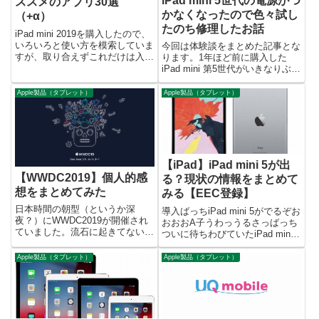
iPad mini 5世代の電源がつ
ススメのアプリ30選
かなくなったので色々試し
（+α）
たのち修理したお話
iPad mini 2019を購入したので、
いろいろと使い方を模索していま
今回は体験談をまとめた記事とな
すが、取り合えずこれだけは入れ
ります。1年ほど前に購入した
ておけってアプリをまとめてみま
iPad mini 第5世代がいきなりぶっ
した。というか、取り合えず入れ
壊れて、色々と試したのですが結
ておいたアプリ一覧って感じで
局直らず、修理依頼したというこ
Apple製品（タブレット）
Apple製品（タブレット）
す。何かの参考になれば幸いで
とがあったので、教訓というか、
す。 アプリ一覧ノー...
次回発生したときのノウハウとし
て書き留めておこうか...
【iPad】iPad mini 5が出
【WWDC2019】個人的感
る？現状の情報をまとめて
想をまとめてみた
みる【EEC登録】
日本時間の朝型（というか深
導入ばっちiPad mini 5がでるぞお
夜？）にWWDC2019が開催され
おおおA子うわっうるさっばっち
ていました。流石に起きてないの
ついに待ちわびていたiPad mini
で朝から情報を仕入れたのです
の新型が出るぞおおおA子え、出
が、正直言うと私が求めていた機
る出る言われてて結局全然でない
Apple製品（タブレット）
Apple製品（タブレット）
能はありませんでした。ありまし
miniのこと？本当に出るの？ばっ
た。もうすでに色々な方がまとめ
ち実は、EECのデータベースに
ているので、発表されたプロダク
App...
ト...