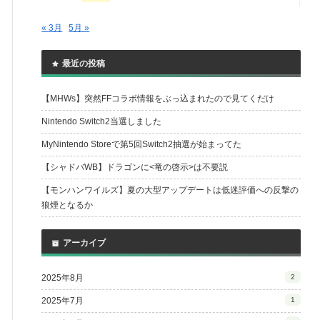
« 3月
5月 »
最近の投稿
【MHWs】突然FFコラボ情報をぶっ込まれたので見てくだけ
Nintendo Switch2当選しました
MyNintendo Storeで第5回Switch2抽選が始まってた
【シャドバWB】ドラゴンに<竜の啓示>は不要説
【モンハンワイルズ】夏の大型アップデートは低迷評価への反撃の
狼煙となるか
アーカイブ
2025年8月
2
2025年7月
1