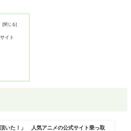
次
考サイト
象
因
び
頂いた！」 人気アニメの公式サイト乗っ取