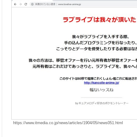
https://www.itmedia.co.jp/news/articles/1904/05/news051.html