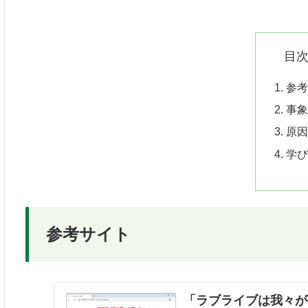
目
参
事
原
学
参考サイト
「ラブライブは我々が