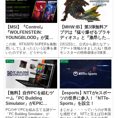
【MSI】『Control』
【MHW:IB】第3弾無料ア
『WOLFENSTEIN:
プデは『猛り爆ぜるブラキ
YOUNGBLOOD』が貰え
ディオス』と『激昂したラ
るキャンペーン応募方法
ージャン』の2体！
この前、RTX2070 SUPERを衝動
2月12日に、公式から新たなアッ
【RTX2000シリーズ】
買いしてしまったという記事を書
プデート情報がきましたね！既存
いたのですが、どうやら今
モンスターの特殊個体が2体実装
RTX2000シリーズのグラフィッ
されるという情報しかありません
クボードを購入すると、対象ゲー
でしたが、その2体が『猛り爆ぜ
ゲーム
ゲーム
ムが無料でもらえるキャンペーン
るブラキディオス』『激昂したラ
を実施しているようです。今回は
ージャン』であると発表されまし
MSIのRTX2070...
た。『猛り爆ぜるブラキディオ...
【無料】自作PCを組むゲ
【esports】NTTがeスポー
ーム「PC Building
ツの世界に参入！「NTTe-
Simulator」がEPIC
Sports」を設立！
GAMESでフリープレイ
PCの中でPCを組み立てる謎ゲー
まじかよ・・・っていうのが率直
「PC Building Simulator」が
な感想です。NTTと言えば日本国