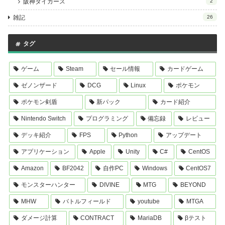
阪神タイガース
2
雑記
26
タグ
ゲーム
Steam
セール情報
カードゲーム
ゼノンザード
DCG
Linux
ポケモン
ポケモン剣盾
新パック
カード紹介
Nintendo Switch
プログラミング
備忘録
レビュー
デッキ紹介
FPS
Python
アップデート
アプリケーション
Apple
Unity
C#
CentOS
Amazon
BF2042
自作PC
Windows
CentOS7
モンスターハンター
DIVINE
MTG
BEYOND
MHW
バトルフィールド
youtube
MTGA
ダメージ計算
CONTRACT
MariaDB
βテスト