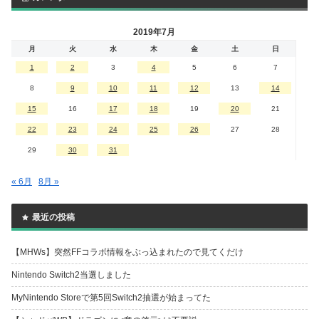
2019年7月
月
火
水
木
金
土
日
1
2
3
4
5
6
7
8
9
10
11
12
13
14
15
16
17
18
19
20
21
22
23
24
25
26
27
28
29
30
31
« 6月
8月 »
最近の投稿
【MHWs】突然FFコラボ情報をぶっ込まれたので見てくだけ
Nintendo Switch2当選しました
MyNintendo Storeで第5回Switch2抽選が始まってた