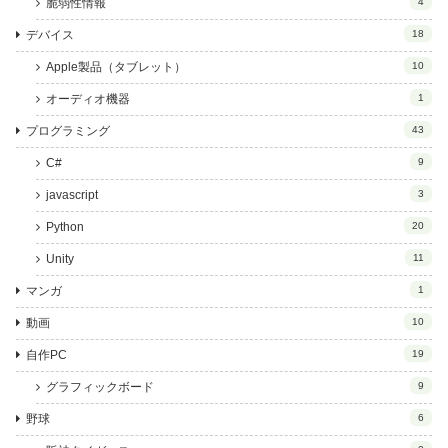
脆弱性情報
4
デバイス
18
Apple製品（タブレット）
10
オーディオ機器
1
プログラミング
43
C#
9
javascript
3
Python
20
Unity
11
マンガ
1
動画
10
自作PC
19
グラフィックボード
9
野球
6