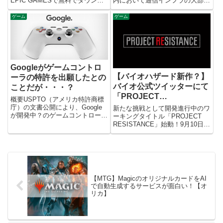
EPIC GAMESで無料でダウンロ
内において通信インフラの大部分
ードできるようになるようです。
を担当する企業ですが、ついに新
私自身大学生時代からPC自作の
興ビジネス界隈にも参入するよう
ゲーム
ゲーム
沼にハマり現在に至るわけです
になったようです。それほどeス
が、たまに無性にPCを組み立て
ポーツという業界が伸びてきてい
たくな...
るということでしょうか。正直...
Googleがゲームコントロ
【バイオハザード新作？】
ーラの特許を出願したとの
バイオ公式ツイッターにて
ことだが・・・？
「PROJECT
概要USPTO（アメリカ特許商標
RESISTANCE」発表！テ
庁）の文書公開により、Google
新たな挑戦として開発進行中のワ
が開発中？のゲームコントローラ
ストプレイも募集中
ーキングタイトル「PROJECT
について特許申請していることが
RESISTANCE」始動！9月10日
わかりました。Googleは新たに
（火）0:00にティザー映像公開予
ゲームストリーミングサービスを
定！続報を待て！ レジスタンス
展開する予定とのことで、ストリ
pic.twitter.com/BPylVoW84y— バ
ーミングサービスとの...
イオハザード(...
【MTG】MagicのオリジナルカードをAI
で自動生成するサービスが面白い！【オ
リカ】