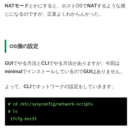
NATモード
とかにすると、ホストOSで
NAT
するような感
じになるのですが、正直よくわからんかった。
OS側の設定
GUI
でやる方法と
CLI
でやる方法がありますが、今回は
minimal
でインストールしているので
GUI
はありません。
よって、
CLI
でネットワークの設定をしていきます。
# cd /etc/sysyconfig/network-scripts

# ls

 ifcfg-ens33