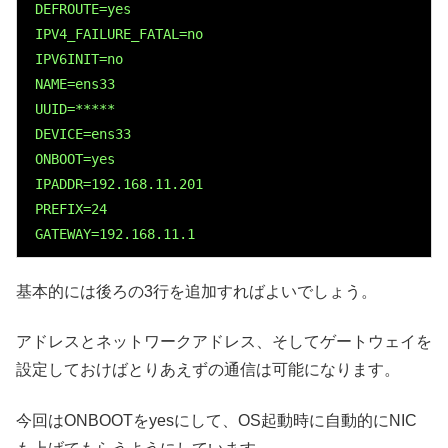
 DEFROUTE=yes

 IPV4_FAILURE_FATAL=no

 IPV6INIT=no

 NAME=ens33

 UUID=*****

 DEVICE=ens33

 ONBOOT=yes

 IPADDR=192.168.11.201

 PREFIX=24

 GATEWAY=192.168.11.1
基本的には後ろの3行を追加すればよいでしょう。
アドレスとネットワークアドレス、そしてゲートウェイを
設定しておけばとりあえずの通信は可能になります。
今回はONBOOTをyesにして、OS起動時に自動的にNIC