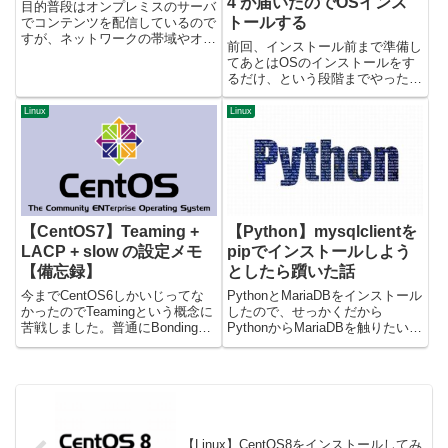
4 が届いたのでOSインス
目的普段はオンプレミスのサーバ
トールする
でコンテンツを配信しているので
すが、ネットワークの帯域やオン
前回、インストール前まで準備し
プレミスサーバの負荷が上昇した
てあとはOSのインストールをす
ときの対策として、AWSの
るだけ、という段階までやったの
CloudFrontを利用したい。なんか
ですが、今回はその続きとなりま
イベント的な配信をするらしいで
す。 が、その前に、前回の手順
Linux
Linux
す・・・。インフラ側のこ...
で間違った箇所があったのでその
訂正から。 前回手順の訂正前回
準備した状態でラズパイ4の電
源...
【CentOS7】Teaming +
【Python】mysqlclientを
LACP + slow の設定メモ
pipでインストールしよう
【備忘録】
としたら躓いた話
今までCentOS6しかいじってな
PythonとMariaDBをインストール
かったのでTeamingという概念に
したので、せっかくだから
苦戦しました。普通にBondingで
PythonからMariaDBを触りたいと
いいじゃん、って思ったのです
思い。いい感じのパッケージない
が、なぜかみんなに反対されたの
かなーと調べていたら
でTeamingの設定をしてみまし
「mysqlclient」というものがあ
た。その際の備忘録です。 環境
るようなので、それを使ってみよ
$ unam...
うと意気揚々...
【Linux】CentOS8をインストールしてみ