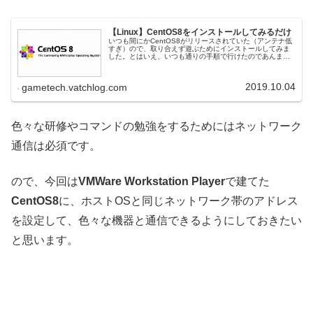
【Linux】CentOS8をインストールしてみるだけ
いつも間にかCentOS8がリリースされていた（アンテナ低
すぎ）ので、取り合えず遊ぶためにインストールしてみま
した。とはいえ、いつも通りの手順で行けたのであんまり
参考にはならないと思いますが・・・VMWare Workstation
Pla...
2019.10.04
gametech.vatchlog.com
色々な研修やコマンドの勉強をするためにはネットワーク
通信は必須です。
ので、今回は
VMWare Workstation Player
で建てた
CentOS8
に、ホストOSと同じネットワーク帯のアドレス
を設定して、色々な機器と通信できるようにしておきたい
と思います。