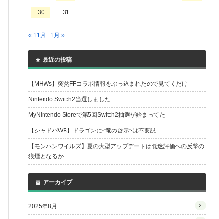
30
31
« 11月
1月 »
最近の投稿
【MHWs】突然FFコラボ情報をぶっ込まれたので見てくだけ
Nintendo Switch2当選しました
MyNintendo Storeで第5回Switch2抽選が始まってた
【シャドバWB】ドラゴンに<竜の啓示>は不要説
【モンハンワイルズ】夏の大型アップデートは低迷評価への反撃の
狼煙となるか
アーカイブ
2025年8月
2