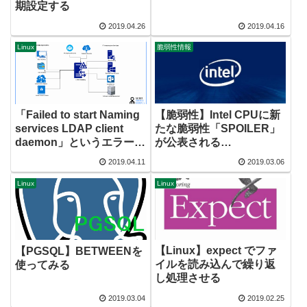
期設定する
2019.04.26
2019.04.16
Linux
脆弱性情報
【脆弱性】Intel CPUに新
「Failed to start Naming
たな脆弱性「SPOILER」
services LDAP client
が公表される
daemon」というエラーを
【2019/03/05】
吐いてnslcdが起動しない
2019.04.11
2019.03.06
Linux
Linux
【Linux】expect でファ
【PGSQL】BETWEENを
イルを読み込んで繰り返
使ってみる
し処理させる
2019.03.04
2019.02.25