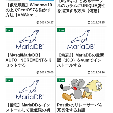
【MySQL】とあるテーブ
【仮想環境】Windows10
ルのカラムにUNIQUE属性
の上でCentOS7を動かす
を追加する方法【備忘】
方法【VMWare
Workstation Player】
2019.06.27
2019.05.15
Linux
Linux
【Mysql/MariaDB】
【備忘2】MariaDBの最新
AUTO_INCREMENTをリ
版（10.3）をyumでイン
セットする
ストールする
2019.05.08
2019.04.26
Linux
Linux
【備忘】MariaDBをイン
Postfixのリレーサーバを
ストールして最低限の初
冗長化するお話