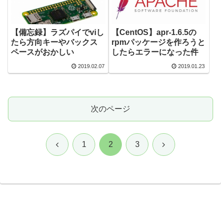
【備忘録】ラズパイでviし
【CentOS】apr-1.6.5の
たら方向キーやバックス
rpmパッケージを作ろうと
ペースがおかしい
したらエラーになった件
2019.02.07
2019.01.23
次のページ
前
次
1
2
3
へ
へ