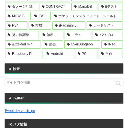
ダメージ計算
CONTRACT
MariaDB
βテスト
MHW:IB
iOS
ポケットモンスターソード・シールド
PS4
攻略
iPad mini 5
カードリスト
努力値調整
無料
コラム
パワプロ
新型iPad mini
動画
OverDungeon
iPad
Raspberry Pi
Android
PC
自作
検索
Twitter
Tweets by vatch_px
メタ情報