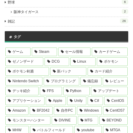
野球
6
阪神タイガース
2
雑記
26
タグ
ゲーム
Steam
セール情報
カードゲーム
ゼノンザード
DCG
Linux
ポケモン
ポケモン剣盾
新パック
カード紹介
Nintendo Switch
プログラミング
備忘録
レビュー
デッキ紹介
FPS
Python
アップデート
アプリケーション
Apple
Unity
C#
CentOS
Amazon
BF2042
自作PC
Windows
CentOS7
モンスターハンター
DIVINE
MTG
BEYOND
MHW
バトルフィールド
youtube
MTGA