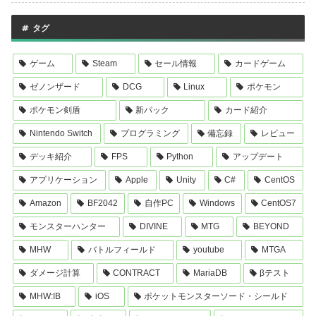
タグ
ゲーム
Steam
セール情報
カードゲーム
ゼノンザード
DCG
Linux
ポケモン
ポケモン剣盾
新パック
カード紹介
Nintendo Switch
プログラミング
備忘録
レビュー
デッキ紹介
FPS
Python
アップデート
アプリケーション
Apple
Unity
C#
CentOS
Amazon
BF2042
自作PC
Windows
CentOS7
モンスターハンター
DIVINE
MTG
BEYOND
MHW
バトルフィールド
youtube
MTGA
ダメージ計算
CONTRACT
MariaDB
βテスト
MHW:IB
iOS
ポケットモンスターソード・シールド