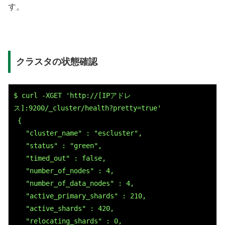
す。
クラスタの状態確認
$ curl -XGET 'http://[IPアドレ
ス]:9200/_cluster/health?pretty=true'

 {

   "cluster_name" : "escluster",

   "status" : "green",

   "timed_out" : false,

   "number_of_nodes" : 4,

   "number_of_data_nodes" : 4,

   "active_primary_shards" : 210,

   "active_shards" : 420,

   "relocating_shards" : 0,
