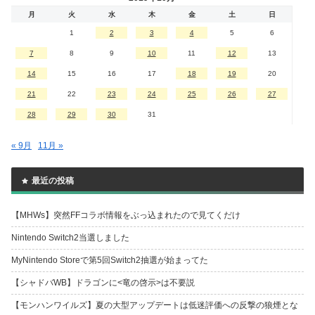
月
火
水
木
金
土
日
1
2
3
4
5
6
7
8
9
10
11
12
13
14
15
16
17
18
19
20
21
22
23
24
25
26
27
28
29
30
31
« 9月
11月 »
最近の投稿
【MHWs】突然FFコラボ情報をぶっ込まれたので見てくだけ
Nintendo Switch2当選しました
MyNintendo Storeで第5回Switch2抽選が始まってた
【シャドバWB】ドラゴンに<竜の啓示>は不要説
【モンハンワイルズ】夏の大型アップデートは低迷評価への反撃の狼煙とな