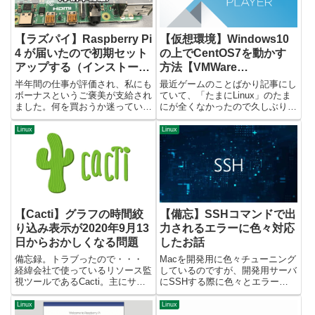
【ラズパイ】Raspberry Pi
【仮想環境】Windows10
4 が届いたので初期セット
の上でCentOS7を動かす
アップする（インストール
方法【VMWare
準備まで）
Workstation Player】
半年間の仕事が評価され、私にも
最近ゲームのことばかり記事にし
ボーナスというご褒美が支給され
ていて、「たまにLinux」のたま
ました。何を買おうか迷っていた
にが全くなかったので久しぶりに
のですが、最近自宅で使用してい
Linux記事を書いてみようと思い
たファイルサーバ（という名のた
ました。 目的私の職種は某企業
Linux
Linux
だのCentOSが入ったPC）がぶっ
のシステムエンジニアなのです
壊れたのを思い出したので、ラズ
が、Linux系サーバの運用が主な
パイに外付けHDDを付け...
業務です。んで、使っ...
【Cacti】グラフの時間絞
【備忘】SSHコマンドで出
り込み表示が2020年9月13
力されるエラーに色々対応
日からおかしくなる問題
したお話
備忘録。トラブったので・・・
Macを開発用に色々チューニング
経緯会社で使っているリソース監
しているのですが、開発用サーバ
視ツールであるCacti。主にサー
にSSHする際に色々とエラーが
バのリソースやトラフィックなん
起きたので対応したお話です。単
かを視認するのに利用していたの
純に言えば、サーバ側のSSHの
Linux
Linux