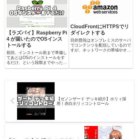
ですが、2020年の9月13日 21時
鍵交換プロトコルとかが古すぎ
30分ごろからグラフの表示が絞
て、クライアント側のデフォルト
り込みできない状態...
の設定だとはじかれてしまうこ
と...
CloudFrontにHTTPSでリ
ダイレクトする
【ラズパイ】Raspberry Pi
4 が届いたのでOSインス
目的普段はオンプレミスのサーバ
トールする
でコンテンツを配信しているので
すが、ネットワークの帯域やオン
前回、インストール前まで準備し
プレミスサーバの負荷が上昇した
てあとはOSのインストールをす
ときの対策として、AWSの
るだけ、という段階までやったの
CloudFrontを利用したい。なんか
ですが、今回はその続きとなりま
イベント的な配信をするらしいで
す。 が、その前に、前回の手順
す・・・。インフラ側のこ...
で間違った箇所があったのでその
訂正から。 前回手順の訂正前回
準備した状態でラズパイ4の電
源...
【ゼノンザード デッキ紹介】ホリィ採
用！赤白ホリィコントロール