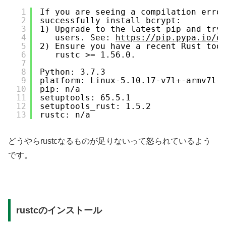
1
If you are seeing a compilation erro
2
successfully install bcrypt:
3
1) Upgrade to the latest pip and try
4
users. See: 
https://pip.pypa.io/e
5
2) Ensure you have a recent Rust too
6
rustc >= 1.56.0.
7
8
Python: 3.7.3
9
platform: Linux-5.10.17-v7l+-armv7l-
10
pip: n/a
11
setuptools: 65.5.1
12
setuptools_rust: 1.5.2
13
rustc: n/a
どうやらrustcなるものが足りないって怒られているよう
です。
rustcのインストール