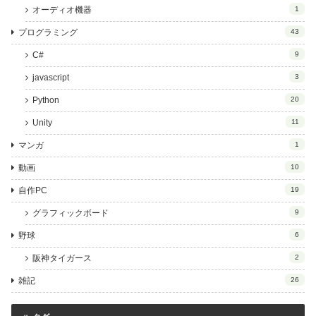
オーディオ機器
1
プログラミング
43
C#
9
javascript
3
Python
20
Unity
11
マンガ
1
動画
10
自作PC
19
グラフィックボード
9
野球
6
阪神タイガース
2
雑記
26