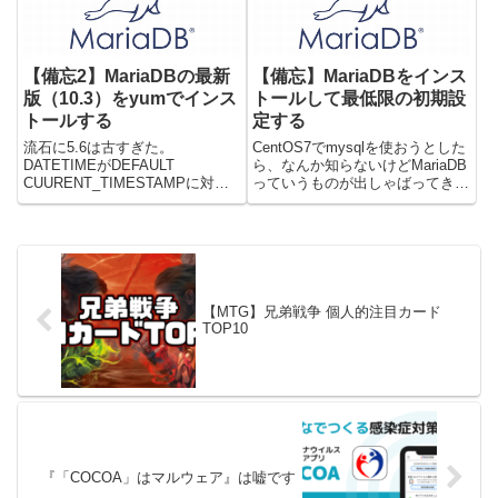
て起動するとWEBサ...
【備忘2】MariaDBの最新
【備忘】MariaDBをインス
版（10.3）をyumでインス
トールして最低限の初期設
トールする
定する
流石に5.6は古すぎた。
CentOS7でmysqlを使おうとした
DATETIMEがDEFAULT
ら、なんか知らないけどMariaDB
CUURENT_TIMESTAMPに対応
っていうものが出しゃばってき
していなかったのである。色々都
た。ので、こっちを使ってみよう
合悪かったので最新版をインスト
と思い初期セットアップ手順を備
ールします。しかしyum信者の私
忘します。とはいえ、まじで最低
はyumでしかインストールしたく
限しかしていないので、色々なチ
ない。というわけで...
ューニングが必要...
【MTG】兄弟戦争 個人的注目カード
TOP10
『「COCOA」はマルウェア』は嘘です