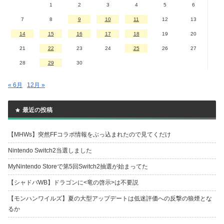
1
2
3
4
5
6
7
8
9
10
11
12
13
14
15
16
17
18
19
20
21
22
23
24
25
26
27
28
29
30
« 6月
12月 »
最近の投稿
【MHWs】突然FFコラボ情報をぶっ込まれたので見てくだけ
Nintendo Switch2当選しました
MyNintendo Storeで第5回Switch2抽選が始まってた
【シャドバWB】ドラゴンに<竜の啓示>は不要説
【モンハンワイルズ】夏の大型アップデートは低迷評価への反撃の狼煙とな
るか