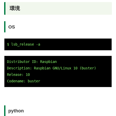
環境
OS
$ lsb_release -a
Distributor ID: Raspbian
Description: Raspbian GNU/Linux 10 (buster)
Release: 10
Codename: buster
python