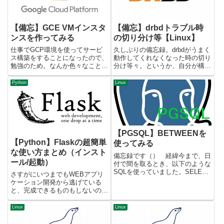
【備忘】GCE VMインスタ
【備忘】drbdトラブル時
ンスを作ってみる
の切り分け等【Linux】
仕事でGCP環境を使ってサービ
久しぶりの備忘録。drbdがうまく
ス構築をすることになったので、
動作してくれなくなった時の切り
勉強のため。なんか色々なことが
分け等々。というか、自分が構築
できそうなのですが、まずは一番
してないサーバの設定を直せって
ベーシックなものであるVMイン
言われてももともとが分からない
Python
Linux
スタンスを立ててみる。 準備す
からめっちゃ時間かかったんだ
るものGCPプロジェクト VMイ
が？ 事象drbdを利用してディス
ンスタンスの作成メニューから...
クを同期しているサーバが...
【PGSQL】BETWEENを
【Python】Flaskの超簡単
使ってみる
な使い方まとめ（インスト
備忘録です（） 経緯今まで、日
ール/起動）
付で間を取るとき、以下のような
SQLを使っていました。SELECT
さすがにいつまでもWEBアプリ
* FROM table_name where now()
ケーション開発から逃げている
> start_date AND now() <
と、完成できるものもしないの
end_date;これで、sta...
で、ちょっとずつ勉強していきた
いと思います。まずはその足掛か
Linux
Linux
りとして、Flaskの勉強から。
pythonモジュールとしてimportし