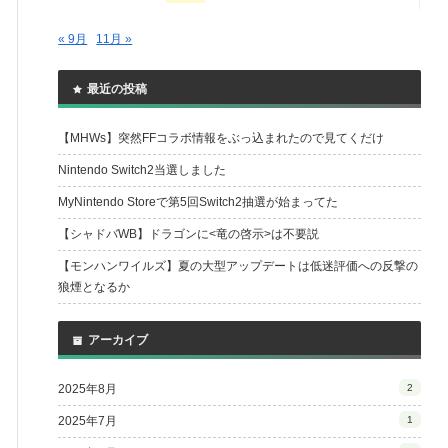
« 9月
11月 »
最近の投稿
【MHWs】突然FFコラボ情報をぶっ込まれたので見てくだけ
Nintendo Switch2当選しました
MyNintendo Storeで第5回Switch2抽選が始まってた
【シャドバWB】ドラゴンに<竜の啓示>は不要説
【モンハンワイルズ】夏の大型アップデートは低迷評価への反撃の
狼煙となるか
アーカイブ
2025年8月
2
2025年7月
1