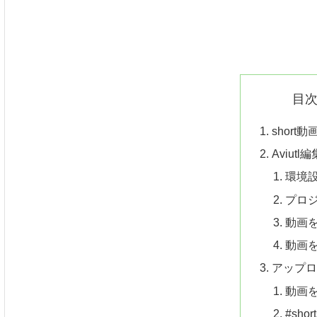
目
short
Aviutl編
環境
プロ
動画
動画
アップ
動画
#sho