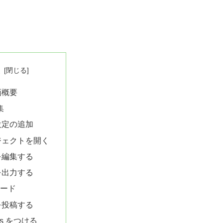
次
動画概要
集
設定の追加
ジェクトを開く
を編集する
を出力する
ロード
を投稿する
rts をつける