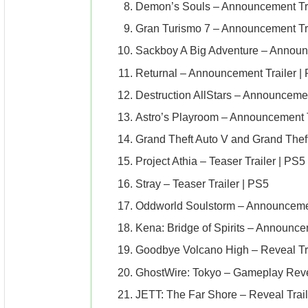
Demon’s Souls – Announcement Tra
Gran Turismo 7 – Announcement Tra
Sackboy A Big Adventure – Announc
Returnal – Announcement Trailer |
Destruction AllStars – Announcemen
Astro’s Playroom – Announcement T
Grand Theft Auto V and Grand Thef
Project Athia – Teaser Trailer | PS5
Stray – Teaser Trailer | PS5
Oddworld Soulstorm – Announcemen
Kena: Bridge of Spirits – Announce
Goodbye Volcano High – Reveal Tra
GhostWire: Tokyo – Gameplay Revea
JETT: The Far Shore – Reveal Trail