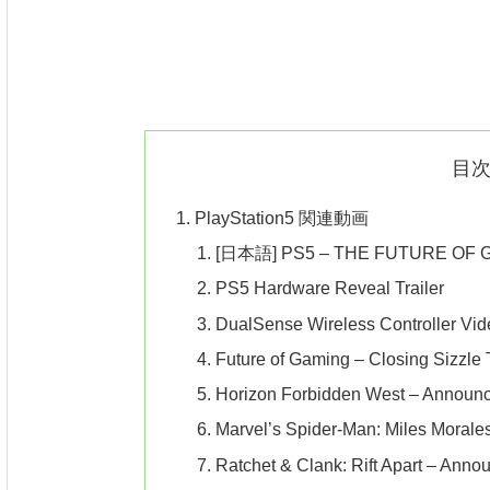
目
PlayStation5 関連動画
[日本語] PS5 – THE FUTURE OF
PS5 Hardware Reveal Trailer
DualSense Wireless Controller Vid
Future of Gaming – Closing Sizzle T
Horizon Forbidden West – Announc
Marvel’s Spider-Man: Miles Morale
Ratchet & Clank: Rift Apart – Anno