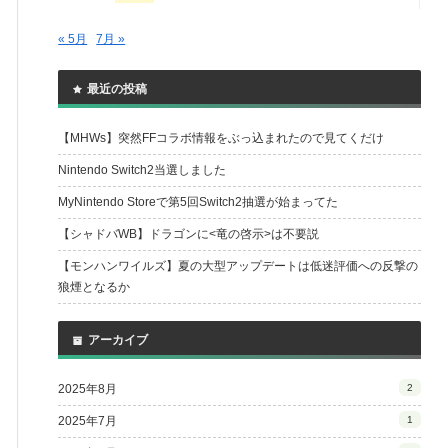
« 5月
7月 »
最近の投稿
【MHWs】突然FFコラボ情報をぶっ込まれたので見てくだけ
Nintendo Switch2当選しました
MyNintendo Storeで第5回Switch2抽選が始まってた
【シャドバWB】ドラゴンに<竜の啓示>は不要説
【モンハンワイルズ】夏の大型アップデートは低迷評価への反撃の
狼煙となるか
アーカイブ
2025年8月
2
2025年7月
1