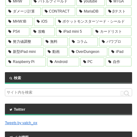
MHW
バトルフィールド
youtube
MTGA
ダメージ計算
CONTRACT
MariaDB
βテスト
MHW:IB
iOS
ポケットモンスターソード・シールド
PS4
攻略
iPad mini 5
カードリスト
努力値調整
無料
コラム
パワプロ
新型iPad mini
動画
OverDungeon
iPad
Raspberry Pi
Android
PC
自作
検索
Twitter
Tweets by vatch_px