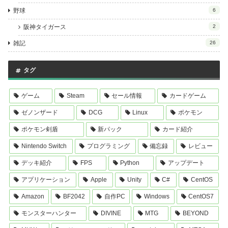
野球
6
阪神タイガース
2
雑記
26
タグ
ゲーム
Steam
セール情報
カードゲーム
ゼノンザード
DCG
Linux
ポケモン
ポケモン剣盾
新パック
カード紹介
Nintendo Switch
プログラミング
備忘録
レビュー
デッキ紹介
FPS
Python
アップデート
アプリケーション
Apple
Unity
C#
CentOS
Amazon
BF2042
自作PC
Windows
CentOS7
モンスターハンター
DIVINE
MTG
BEYOND