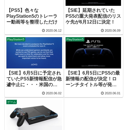
【PS5】色々な
【SIE】延期されていた
PlayStation5のトレーラ
PS5の重大発表配信のリス
ー動画等を整理しただけ
ケ先が6月12日に決定！
2020.06.12
2020.06.09
PlayStation5
PlayStation5
【SIE】6月5日に予定され
【SIE】6月5日にPS5の最
ていたPS5新情報配信が急
新情報の配信が決定！ロ
遽中止に・・・米国の暴
ーンチタイトル等が発表
動問題が原因か？
される模様
2020.06.02
2020.06.01
ゲーム