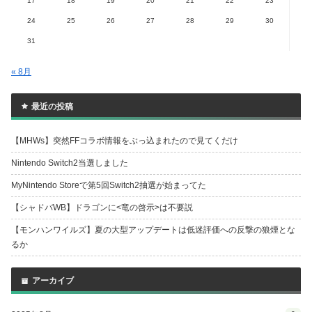
17
18
19
20
21
22
23
24
25
26
27
28
29
30
31
« 8月
最近の投稿
【MHWs】突然FFコラボ情報をぶっ込まれたので見てくだけ
Nintendo Switch2当選しました
MyNintendo Storeで第5回Switch2抽選が始まってた
【シャドバWB】ドラゴンに<竜の啓示>は不要説
【モンハンワイルズ】夏の大型アップデートは低迷評価への反撃の狼煙とな
るか
アーカイブ