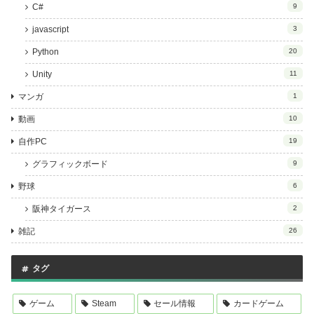
C#
9
javascript
3
Python
20
Unity
11
マンガ
1
動画
10
自作PC
19
グラフィックボード
9
野球
6
阪神タイガース
2
雑記
26
タグ
ゲーム
Steam
セール情報
カードゲーム