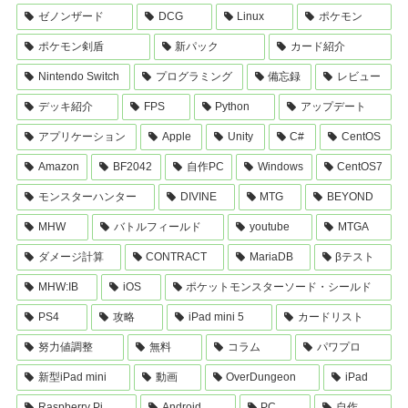
ゼノンザード
DCG
Linux
ポケモン
ポケモン剣盾
新パック
カード紹介
Nintendo Switch
プログラミング
備忘録
レビュー
デッキ紹介
FPS
Python
アップデート
アプリケーション
Apple
Unity
C#
CentOS
Amazon
BF2042
自作PC
Windows
CentOS7
モンスターハンター
DIVINE
MTG
BEYOND
MHW
バトルフィールド
youtube
MTGA
ダメージ計算
CONTRACT
MariaDB
βテスト
MHW:IB
iOS
ポケットモンスターソード・シールド
PS4
攻略
iPad mini 5
カードリスト
努力値調整
無料
コラム
パワプロ
新型iPad mini
動画
OverDungeon
iPad
Raspberry Pi
Android
PC
自作