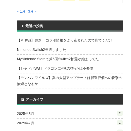
« 1月
3月 »
最近の投稿
【MHWs】突然FFコラボ情報をぶっ込まれたので見てくだけ
Nintendo Switch2当選しました
MyNintendo Storeで第5回Switch2抽選が始まってた
【シャドバWB】ドラゴンに<竜の啓示>は不要説
【モンハンワイルズ】夏の大型アップデートは低迷評価への反撃の
狼煙となるか
アーカイブ
2025年8月
2
2025年7月
1