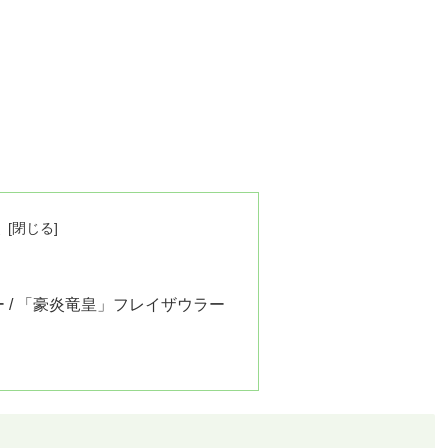
次
 / 「豪炎竜皇」フレイザウラー