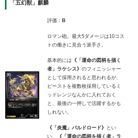
「五幻獣」麒麟
評価：
B
ロマン砲。最大5ダメージは10コス
トの働きに見合う派手さ。
基本的には
《「運命の図柄を描く
者」ラケシス》
のフィニッシャー
として採用されると思われるが、
ビーストを複数枚採用しているミ
ッドレンジなんかに入れておく
と、最後の一押しで活躍するかも
しれない。
《「炎魔」バルドロード》
とい
い、
《「運命の図柄を描く者」ラ