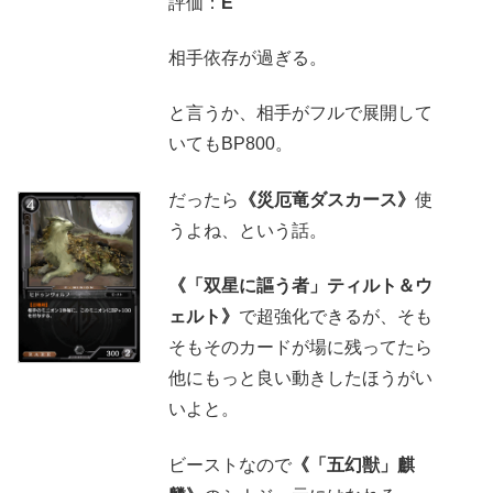
評価：
E
相手依存が過ぎる。
と言うか、相手がフルで展開して
いてもBP800。
だったら
《災厄竜ダスカース》
使
うよね、という話。
《「双星に謳う者」ティルト＆ウ
ェルト》
で超強化できるが、そも
そもそのカードが場に残ってたら
他にもっと良い動きしたほうがい
いよと。
ビーストなので
《「五幻獣」麒