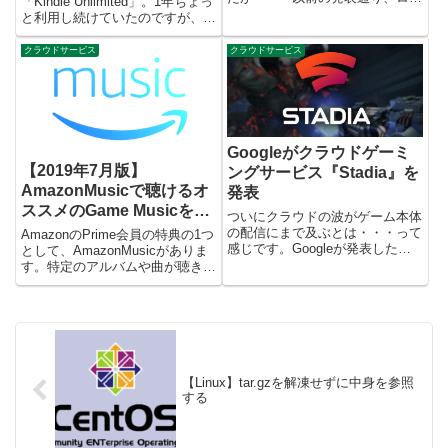
「Kindle Unlimited」。1年ちょっ
ンチは日本を含まない14か国。
と利用し続けていたのですが、こ
主にアメリカやヨーロッパ諸国で
の度解約することといたしまし
すね・・・。非常に残念で
た。何が理由で、とかなぜこのタ
クラウドサービス
クラウドサービス
す・・・。とりあえず情報整理を
イミングで、などなど色々整理し
兼ねて記事にしてみます。...
てみたので、どうせならブログに
もまとめようと...
Googleがクラウドゲーミ
【2019年7月版】
ングサービス『Stadia』を
AmazonMusicで聴けるオ
発表
ススメのGame Musicをま
ついにクラウドの波がゲーム本体
とめてみた【Prime会員】
の配信にまで及ぶとは・・・って
AmazonのPrime会員の特典の1つ
感じです。Googleが発表した、
として、AmazonMusicがありま
クラウド経由でゲームを楽しめる
す。特定のアルバムや曲が聴き放
サービス『Stadia』についてまと
題、ダウンロードすることでネッ
めてきたいと思います。 Stadia
トワークを使わずに通勤通学で聴
とは概要Chromeブラウザが動作
くことも可能、とかなり使い勝手
するデバイ...
の良いサービスだと思います。と
いうか、私も...
【Linux】tar.gzを解凍せずに中身を参照
する