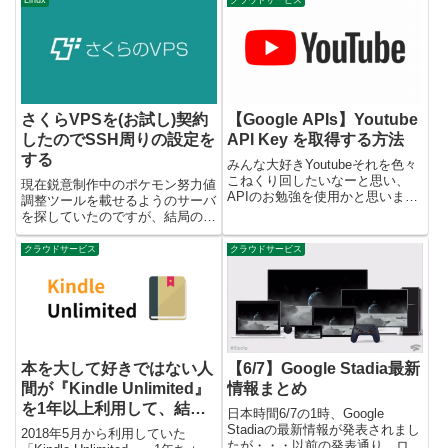
さくらVPSを(お試し)契約
【Google APIs】Youtube
したのでSSH周りの設定を
API Key を取得する方法
する
みんな大好きYoutubeそれを色々
こねくり回したいなーと思い、
現在鋭意制作中のポケモン努力値
APIのお勉強を使用かと思いまし
調整ツールを載せるようのサーバ
たが、YoutubeのAPIを使用する
を探していたのですが、結局のと
にはAPI KEYというものが必要
ころVPS界でかなり有名なさく
とのこと。どうやら無料で作成で
らVPSを使用してみることにし
クラウドサービス
クラウドサービス
きるようなので、手順をまとめて
ました。決めては2週間無料期
みました。令...
間。これでPythonを動かしてみ
て、ダメだったら解約できるの...
本を大して好きではない人
【6/7】Google Stadia最新
間が『Kindle Unlimited』
情報まとめ
を1年以上利用して、結局
日本時間6/7の1時、Google
解約したお話
Stadiaの最新情報が発表されまし
2018年5月から利用していた
たが・・・以前の発表通り、ロー