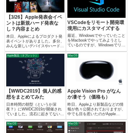
【3/26】Apple発表会イベ
VSCodeをリモート開発環
ントは新規ハード発表な
境用にカスタマイズする
し？内容まとめ
最近、Windowsでやっていたこと
本日、Appleによるプロダクト発
をMacbookでやってみようとし
表イベントがありました。多分、
ているのですが、Windowsでリモ
みんな新しいデバイスやハードウ
ート環境の開発に愛用していた
ェアについての新情報を期待して
NotePad++がMacでは使えなさそ
いたのではないか、と思います
Apple製品（タブレット）
MacOS
うということに気づいたので、か
が、結論ハードの発表はありませ
わりのツールとしてVSCodeを使
んでした。全てサービスの発表だ
う...
ったため、ちょっとがっかりし...
【WWDC2019】個人的感
Apple Vision Pro がなん
想をまとめてみた
か凄そう（価格も）
日本時間の朝型（というか深
昨日、Appleより新製品などの情
夜？）にWWDC2019が開催され
報が色々公開されておりますが、
ていました。流石に起きてないの
中でも目を惹いたのがApple
で朝から情報を仕入れたのです
Vision Proですね。 Apple初の
が、正直言うと私が求めていた機
VR製品ということで、ビデオを
MacOS
MacOS
能はありませんでした。ありまし
見た感じだとかなり色々なことが
た。もうすでに色々な方がまとめ
できそうです。今までのVRゴー