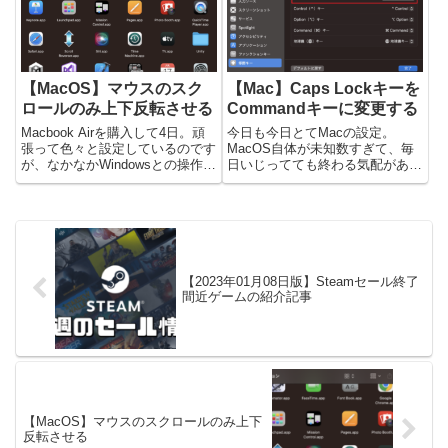
ているので、発表されたプロダク
グルはどち...
ト...
【MacOS】マウスのスク
【Mac】Caps Lockキーを
ロールのみ上下反転させる
Commandキーに変更する
Macbook Airを購入して4日。頑
今日も今日とてMacの設定。
張って色々と設定しているのです
MacOS自体が未知数すぎて、毎
が、なかなかWindowsとの操作の
日いじってても終わる気配があり
違いになれるのは難しいですね。
ません。特に、Macbookのキー
特に違和感を感じたのは、マウス
ボード配列はWindowsをずっと触
を接続したときのスクロールの挙
ってきた身としては違和感しかな
動。デフォルトだとマウスのホイ
い。特にCapsLockの位置。この
ールをスクロー...
位置には本来C...
【2023年01月08日版】Steamセール終了
間近ゲームの紹介記事
【MacOS】マウスのスクロールのみ上下
反転させる