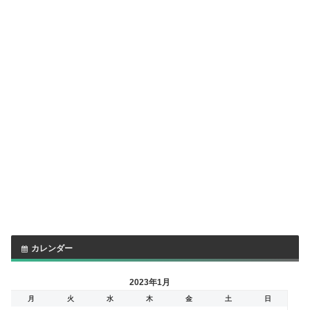
カレンダー
2023年1月
月
火
水
木
金
土
日