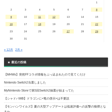
1
2
3
4
5
6
7
8
9
10
11
12
13
14
15
16
17
18
19
20
21
22
23
24
25
26
27
28
29
30
31
« 12月
2月 »
最近の投稿
【MHWs】突然FFコラボ情報をぶっ込まれたので見てくだけ
Nintendo Switch2当選しました
MyNintendo Storeで第5回Switch2抽選が始まってた
【シャドバWB】ドラゴンに<竜の啓示>は不要説
【モンハンワイルズ】夏の大型アップデートは低迷評価への反撃の狼煙とな
るか