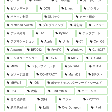
ゲーム
Steam
セール情報
カードゲーム
ゼノンザード
DCG
Linux
ポケモン
ポケモン剣盾
新パック
カード紹介
Nintendo Switch
プログラミング
備忘録
レビュー
デッキ紹介
FPS
Python
アップデート
アプリケーション
Apple
Unity
C#
CentOS
Amazon
BF2042
自作PC
Windows
CentOS7
モンスターハンター
DIVINE
MTG
BEYOND
MHW
バトルフィールド
youtube
MTGA
ダメージ計算
CONTRACT
MariaDB
βテスト
MHW:IB
iOS
ポケットモンスターソード・シールド
PS4
攻略
iPad mini 5
カードリスト
努力値調整
無料
コラム
パワプロ
新型iPad mini
動画
OverDungeon
iPad