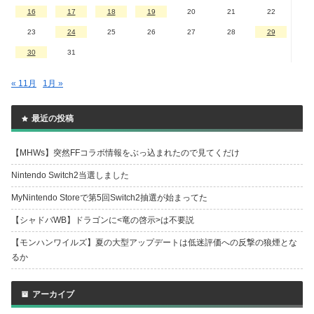
16
17
18
19
20
21
22
23
24
25
26
27
28
29
30
31
« 11月
1月 »
最近の投稿
【MHWs】突然FFコラボ情報をぶっ込まれたので見てくだけ
Nintendo Switch2当選しました
MyNintendo Storeで第5回Switch2抽選が始まってた
【シャドバWB】ドラゴンに<竜の啓示>は不要説
【モンハンワイルズ】夏の大型アップデートは低迷評価への反撃の狼煙とな
るか
アーカイブ