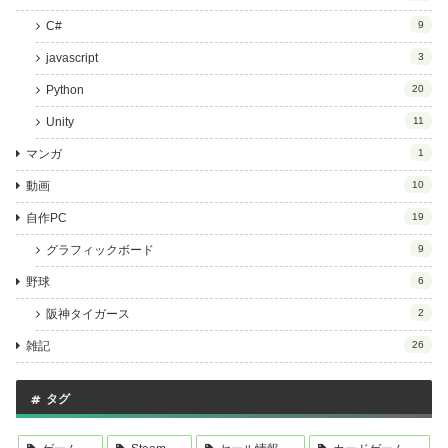
C#
9
javascript
3
Python
20
Unity
11
マンガ
1
動画
10
自作PC
19
グラフィックボード
9
野球
6
阪神タイガース
2
雑記
26
タグ