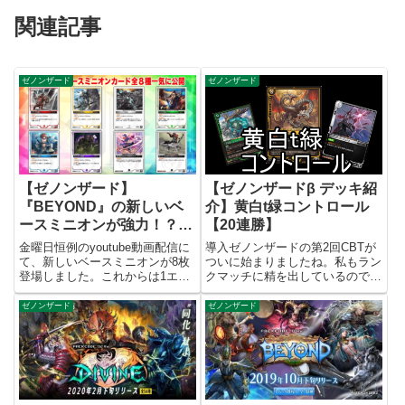
関連記事
ゼノンザード
ゼノンザード
【ゼノンザード】
【ゼノンザードβ デッキ紹
『BEYOND』の新しいベ
介】黄白t緑コントロール
ースミニオンが強力！？8
【20連勝】
枚公開！
金曜日恒例のyoutube動画配信に
導入ゼノンザードの第2回CBTが
て、新しいベースミニオンが8枚
ついに始まりましたね。私もラン
登場しました。これからは1エキ
クマッチに精を出しているのです
スパンションに8枚収録されるの
が、腐っても第1回CBT参加者。
かな？ベースミニオンの多様化は
さっと組みたいデッキを作って、
ゼノンザード
ゼノンザード
そのままデッキの多様化につなが
調整しながらランクマッチに潜っ
るので楽しみですね。 そして、
ておりました。んで、ひとまず納
今回収録されるベースミニ...
得のできるデッキができあが...