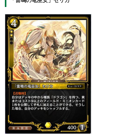
「雷鳴の竜巫女」セリカ