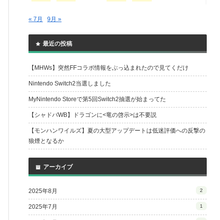
« 7月
9月 »
最近の投稿
【MHWs】突然FFコラボ情報をぶっ込まれたので見てくだけ
Nintendo Switch2当選しました
MyNintendo Storeで第5回Switch2抽選が始まってた
【シャドバWB】ドラゴンに<竜の啓示>は不要説
【モンハンワイルズ】夏の大型アップデートは低迷評価への反撃の
狼煙となるか
アーカイブ
2025年8月
2
2025年7月
1