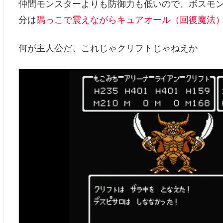
仲間モンスターよりも防御力も低いので、ボスモ
分は
隅っこで震えながらキュアオール（回復魔法
何が主人公だ、これじゃクリフトじゃねえか