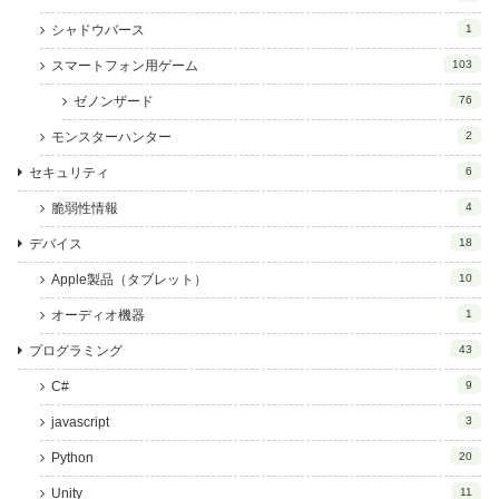
シャドウバース
1
スマートフォン用ゲーム
103
ゼノンザード
76
モンスターハンター
2
セキュリティ
6
脆弱性情報
4
デバイス
18
Apple製品（タブレット）
10
オーディオ機器
1
プログラミング
43
C#
9
javascript
3
Python
20
Unity
11