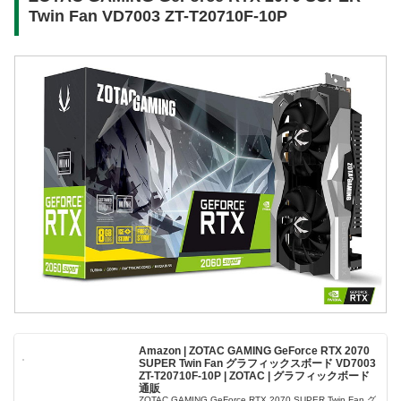
Twin Fan VD7003 ZT-T20710F-10P
Amazon | ZOTAC GAMING GeForce RTX 2070
SUPER Twin Fan グラフィックスボード VD7003
ZT-T20710F-10P | ZOTAC | グラフィックボード
通販
ZOTAC GAMING GeForce RTX 2070 SUPER Twin Fan グ