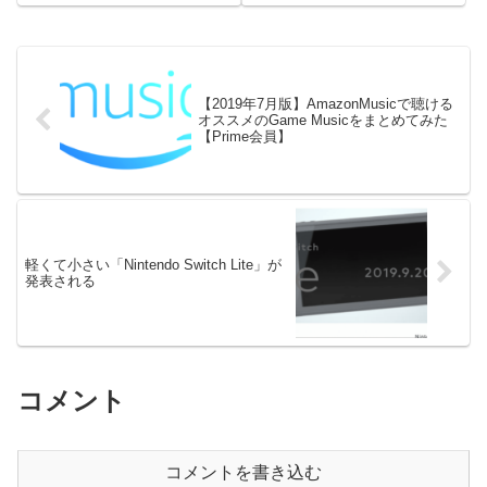
てずっと愛用しているのですが、
た。ただ乗っけただけでは面白く
レイトレーシングという技術に触
ないので、今まで使っていた
ってみたくなり、購入を検討して
GTX1080と比べてどんな感じな
います。しかし、発売日に買う...
のか、軽くベンチを取ってみまし
たので紹介します。 ベ...
【2019年7月版】AmazonMusicで聴ける
オススメのGame Musicをまとめてみた
【Prime会員】
軽くて小さい「Nintendo Switch Lite」が
発表される
コメント
コメントを書き込む