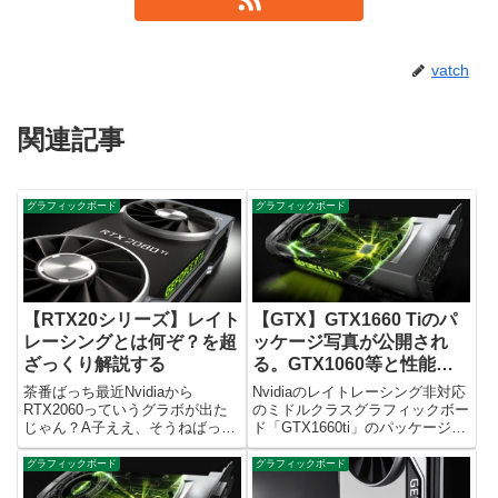
vatch
関連記事
グラフィックボード
グラフィックボード
【RTX20シリーズ】レイト
【GTX】GTX1660 Tiのパ
レーシングとは何ぞ？を超
ッケージ写真が公開され
ざっくり解説する
る。GTX1060等と性能比
較！
茶番ばっち最近Nvidiaから
Nvidiaのレイトレーシング非対応
RTX2060っていうグラボが出た
のミドルクラスグラフィックボー
じゃん？A子ええ、そうねばっち
ド「GTX1660ti」のパッケージが
ミドルクラスのグラボらしいんだ
リークされました。というわけ
けど、価格が日本円で約45,000円
で、スペックを含めてGTX1660
グラフィックボード
グラフィックボード
～55,000円ぐらいするらしいA子
とはなんぞや？を整理していきた