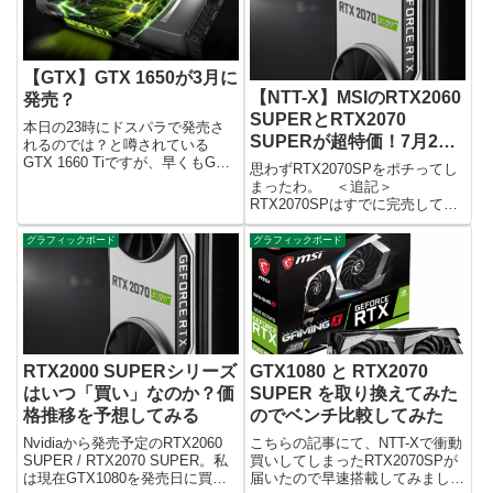
ミドルとは思えない価格ねばっち
いと思います。 GTX1660につ
今までのミドル...
いて GT...
【GTX】GTX 1650が3月に
【NTT-X】MSIのRTX2060
発売？
SUPERとRTX2070
本日の23時にドスパラで発売さ
SUPERが超特価！7月22
れるのでは？と噂されている
GTX 1660 Tiですが、早くもGTX
日まで！
思わずRTX2070SPをポチってし
1650のリーク情報が見つかりま
まったわ。 ＜追記＞
した。というわけで少し見てみま
RTX2070SPはすでに完売してい
す。 GTX 1650 リーク情報元
るようです。RTX2060SPはまだ
安定のvideocardzさんです。 性
少ないながら在庫あるようです
グラフィックボード
グラフィックボード
能...
が・・・もしかしたら在庫復活す
るかもしれないので定期的なチェ
ックをお勧めします。 ＜...
RTX2000 SUPERシリーズ
GTX1080 と RTX2070
はいつ「買い」なのか？価
SUPER を取り換えてみた
格推移を予想してみる
のでベンチ比較してみた
Nvidiaから発売予定のRTX2060
こちらの記事にて、NTT-Xで衝動
SUPER / RTX2070 SUPER。私
買いしてしまったRTX2070SPが
は現在GTX1080を発売日に買っ
届いたので早速搭載してみまし