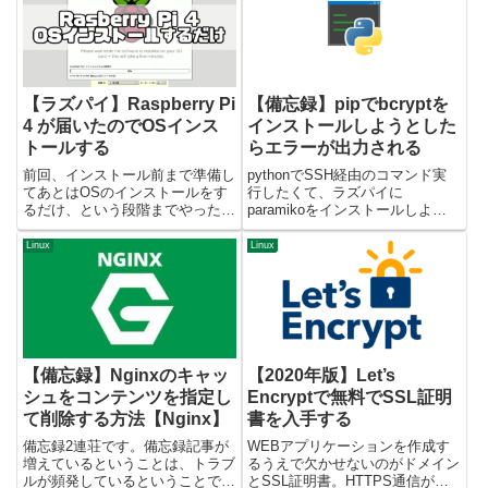
クを同期しているサーバが...
ンストールしたい。でもbaseと
かepelとかのリポ...
【ラズパイ】Raspberry Pi
【備忘録】pipでbcryptを
4 が届いたのでOSインス
インストールしようとした
トールする
らエラーが出力される
前回、インストール前まで準備し
pythonでSSH経由のコマンド実
てあとはOSのインストールをす
行したくて、ラズパイに
るだけ、という段階までやったの
paramikoをインストールしよう
ですが、今回はその続きとなりま
としたんですがbcryptのインスト
す。 が、その前に、前回の手順
ールで詰まってインストールでき
Linux
Linux
で間違った箇所があったのでその
ない事象が発生してました。いろ
訂正から。 前回手順の訂正前回
いろ調べてなんとか解消できたの
準備した状態でラズパイ4の電
で備忘録メモ 環境O...
源...
【備忘録】Nginxのキャッ
【2020年版】Let’s
シュをコンテンツを指定し
Encryptで無料でSSL証明
て削除する方法【Nginx】
書を入手する
備忘録2連荘です。備忘録記事が
WEBアプリケーションを作成す
増えているということは、トラブ
るうえで欠かせないのがドメイン
ルが頻発しているということで
とSSL証明書。HTTPS通信がグ