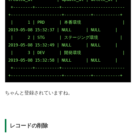
 +--------+----------+--------------------------
+---------------------+-----------+-----------+
 |      1 | PRD      | 本番環境                 | 
2019-05-08 15:32:37 | NULL      | NULL      |
 |      2 | STG      | ステージング環境         | 
2019-05-08 15:32:49 | NULL      | NULL      |
 |      3 | DEV      | 開発環境                 | 
2019-05-08 15:32:58 | NULL      | NULL      |
 +--------+----------+--------------------------
+---------------------+-----------+-----------+
ちゃんと登録されていますね。
レコードの削除