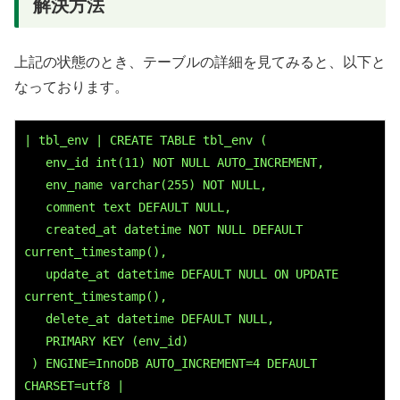
解決方法
上記の状態のとき、テーブルの詳細を見てみると、以下と
なっております。
| tbl_env | CREATE TABLE 
tbl_env
 (
env_id
 int(11) NOT NULL AUTO_INCREMENT,
env_name
 varchar(255) NOT NULL,
comment
 text DEFAULT NULL,
created_at
 datetime NOT NULL DEFAULT 
current_timestamp(),
update_at
 datetime DEFAULT NULL ON UPDATE 
current_timestamp(),
delete_at
 datetime DEFAULT NULL,
   PRIMARY KEY (
env_id
)
 ) ENGINE=InnoDB AUTO_INCREMENT=4 DEFAULT 
CHARSET=utf8 |