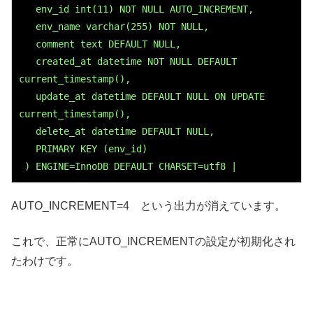
env_id
 int(11) NOT NULL AUTO_INCREMENT,
env_name
 varchar(255) NOT NULL,
comment
 text DEFAULT NULL,
created_at
 datetime NOT NULL DEFAULT 
current_timestamp(),
update_at
 datetime DEFAULT NULL ON UPDATE 
current_timestamp(),
delete_at
 datetime DEFAULT NULL,
   PRIMARY KEY (
env_id
)
 ) ENGINE=InnoDB DEFAULT CHARSET=utf8 |
AUTO_INCREMENT=4 という出力が消えています。
これで、正常にAUTO_INCREMENTの設定が初期化され
たわけです。