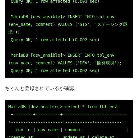
 Query OK, 1 row affected (0.003 sec)
 MariaDB [dev_ansible]> INSERT INTO tbl_env 
(env_name, comment) VALUES ('STG', 'ステージング環
境');
 Query OK, 1 row affected (0.002 sec)
 MariaDB [dev_ansible]> INSERT INTO tbl_env 
(env_name, comment) VALUES ('DEV', '開発環境');
 Query OK, 1 row affected (0.002 sec)
ちゃんと登録されているか確認。
MariaDB [dev_ansible]> select * from tbl_env;
 +--------+----------+--------------------------
+---------------------+-----------+-----------+
 | env_id | env_name | comment                  | 
created_at          | update_at | delete_at |