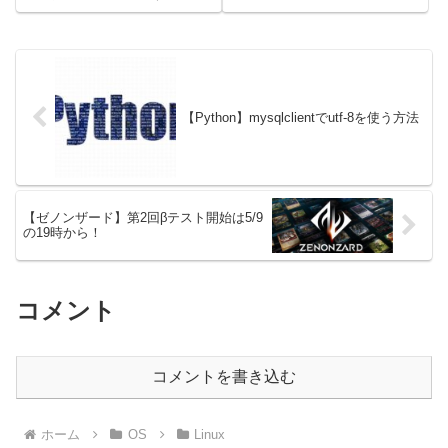
す。そういうことです。死ぬ 目
ローバルスタンダードになりつつ
的Nginxでキャッシュしているコ
あるWEB界隈（というかもうな
ンテンツについて、特定のコンテ
っているのだが）、暗号化ができ
ンツキャッシュだけ削除したい。
ない通信は信用できないという風
例として、というコンテンツの...
潮があります。この前作成し...
【Python】mysqlclientでutf-8を使う方法
【ゼノンザード】第2回βテスト開始は5/9
の19時から！
コメント
コメントを書き込む
ホーム
OS
Linux