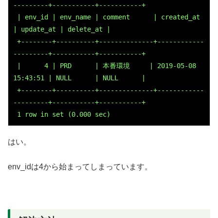
---------+-----------+-----------+
 | env_id | env_name | comment      | created_at          
| update_at | delete_at |
 +--------+----------+--------------+------------
---------+-----------+-----------+
 |      4 | PRD      | 本番環境     | 2019-05-08 
15:43:51 | NULL      | NULL      |
 +--------+----------+--------------+------------
---------+-----------+-----------+
 1 row in set (0.000 sec)
はい。
env_idは4から始まってしまっています。