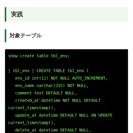
実践
対象テーブル
show create table tbl_env;
| tbl_env | CREATE TABLE 
tbl_env
 (
env_id
 int(11) NOT NULL AUTO_INCREMENT,
env_name
 varchar(255) NOT NULL,
comment
 text DEFAULT NULL,
created_at
 datetime NOT NULL DEFAULT 
current_timestamp(),
update_at
 datetime DEFAULT NULL ON UPDATE 
current_timestamp(),
delete_at
 datetime DEFAULT NULL,