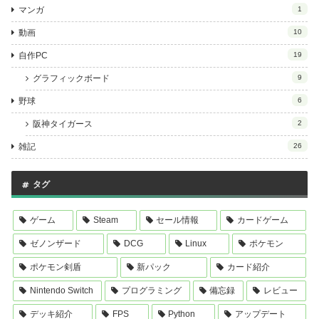
マンガ
1
動画
10
自作PC
19
グラフィックボード
9
野球
6
阪神タイガース
2
雑記
26
タグ
ゲーム
Steam
セール情報
カードゲーム
ゼノンザード
DCG
Linux
ポケモン
ポケモン剣盾
新パック
カード紹介
Nintendo Switch
プログラミング
備忘録
レビュー
デッキ紹介
FPS
Python
アップデート