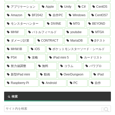
アプリケーション
Apple
Unity
C#
CentOS
Amazon
BF2042
自作PC
Windows
CentOS7
モンスターハンター
DIVINE
MTG
BEYOND
MHW
バトルフィールド
youtube
MTGA
ダメージ計算
CONTRACT
MariaDB
βテスト
MHW:IB
iOS
ポケットモンスターソード・シールド
PS4
攻略
iPad mini 5
カードリスト
努力値調整
無料
コラム
パワプロ
新型iPad mini
動画
OverDungeon
iPad
Raspberry Pi
Android
PC
自作
検索