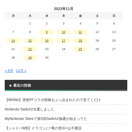
2022年11月
月
火
水
木
金
土
日
1
2
3
4
5
6
7
8
9
10
11
12
13
14
15
16
17
18
19
20
21
22
23
24
25
26
27
28
29
30
« 6月
12月 »
最近の投稿
【MHWs】突然FFコラボ情報をぶっ込まれたので見てくだけ
Nintendo Switch2当選しました
MyNintendo Storeで第5回Switch2抽選が始まってた
【シャドバWB】ドラゴンに<竜の啓示>は不要説