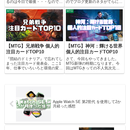
るのは今日で最後・・・なので、
のでブログ更新のネタがてらに注
更新できるときにしておきます。
目しているカードについてちょっ
今回は「兄弟戦争」で登場した試
と書き連ねておきます答え合わせ
MTG
MTG
作ギミックと、強力なアーティフ
用ですね 注目カードTOP1010.
ァクト呪文である「ファイレクシ
運命的不在説明不要な強さでしょ
アへの門」を「精霊の姉の召
う。本来、インスタント...
集」...
【MTG】兄弟戦争 個人的
【MTG】神河：輝ける世界
注目カードTOP10
個人的注目カードTOP10
『団結のドミナリア』で忘れてし
さて、今回もやってきました。
まった注目カード発表会。ここ1
MTG新弾の時期になります。今
年、仕事でいろいろと環境の変化
回はMTGきっての不人気次元
もあり忙しすぎてブログの更新な
『神河』をフューチャーしたエキ
どができていなかったのですが、
スパンションとなりますが、不人
もうそろそろ頑張って月1ぐらい
気だった次元の世界設定を数千年
では更新しようかな・・・と思
後にすることで、不人気要素を排
い、とっかかりやすいところから
除しつつ再訪するという力業を使
記...
って...
Apple Watch SE 第2世代 を使用して2か
月経った感想