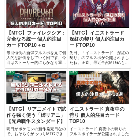
【MTG】ファイレクシア：
【MTG】イニストラード
完全なる統一 個人的注目
深紅の契り 個人的注目カ
カードTOP10 + α
ードTOP10
毎回恒例の新弾フルスポを見て個
先日、「イニストラード 深紅の
人的な評価をしていく回です。今
契り」のフルスポが公開されまし
回はストーリー的にもかなり重要
たね。正直、最近全然MTGAもや
となる新ファイレクシア次元の話
れてないし、スタンダード環境も
となるので、収録カードだけでは
追えていないのですが、前回やっ
MTG
MTG
なくストーリーにも注目されてい
たのに今回やらない理由が立たな
ますね。自分はカルドハイムから
かったので全然参考にならないこ
MTGを始めた新参なので、あ
とになると思いますが一応今回...
ま...
【MTG】リアニメイトで試
イニストラード 真夜中の
作を強く使う「姉リアニ」
狩り 個人的注目カード
【兄弟戦争スタンダード】
TOP10
明日がポケモンの新作発売日なの
イニストラード 真夜中の狩りの
で、おそらくがっつりMTGでき
フルスポイラーが公開されました