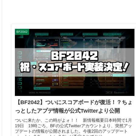
BF2042
【BF2042】ついにスコアボードが復活！？ちょ
っとしたアプデ情報が公式Twitterより公開
ついに来たか、この時がよォ！！ 新情報概要日本時間で1月
19日 19時ごろ、BFの公式Twitterアカウントより、突然アッ
プデートの情報が公開されました。今後2回のアップデート