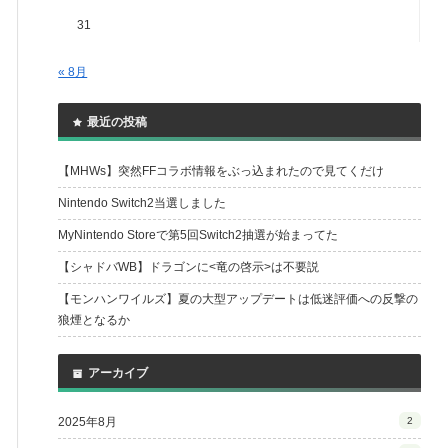
31
« 8月
最近の投稿
【MHWs】突然FFコラボ情報をぶっ込まれたので見てくだけ
Nintendo Switch2当選しました
MyNintendo Storeで第5回Switch2抽選が始まってた
【シャドバWB】ドラゴンに<竜の啓示>は不要説
【モンハンワイルズ】夏の大型アップデートは低迷評価への反撃の
狼煙となるか
アーカイブ
2025年8月
2