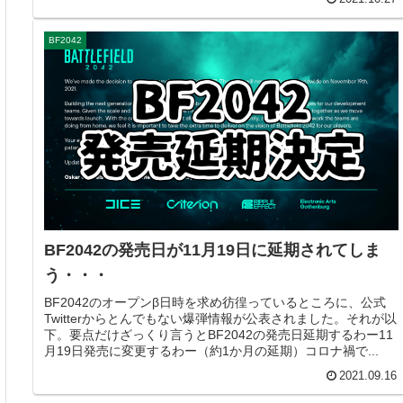
BF2042
BF2042の発売日が11月19日に延期されてしま
う・・・
BF2042のオープンβ日時を求め彷徨っているところに、公式
Twitterからとんでもない爆弾情報が公表されました。それが以
下。要点だけざっくり言うとBF2042の発売日延期するわー11
月19日発売に変更するわー（約1か月の延期）コロナ禍で...
2021.09.16