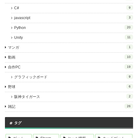
C#
9
javascript
3
Python
20
Unity
11
マンガ
1
動画
10
自作PC
19
グラフィックボード
9
野球
6
阪神タイガース
2
雑記
26
タグ