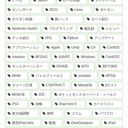
ゲーム
Steam
セール情報
カードゲーム
ゼノンザード
DCG
Linux
ポケモン
ポケモン剣盾
新パック
カード紹介
Nintendo Switch
プログラミング
備忘録
レビュー
デッキ紹介
FPS
Python
アップデート
アプリケーション
Apple
Unity
C#
CentOS
Amazon
BF2042
自作PC
Windows
CentOS7
モンスターハンター
DIVINE
MTG
BEYOND
MHW
バトルフィールド
youtube
MTGA
ダメージ計算
CONTRACT
MariaDB
βテスト
MHW:IB
iOS
ポケットモンスターソード・シールド
PS4
攻略
iPad mini 5
カードリスト
努力値調整
無料
コラム
パワプロ
新型iPad mini
動画
OverDungeon
iPad