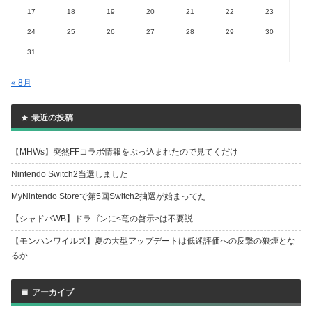
17
18
19
20
21
22
23
24
25
26
27
28
29
30
31
« 8月
最近の投稿
【MHWs】突然FFコラボ情報をぶっ込まれたので見てくだけ
Nintendo Switch2当選しました
MyNintendo Storeで第5回Switch2抽選が始まってた
【シャドバWB】ドラゴンに<竜の啓示>は不要説
【モンハンワイルズ】夏の大型アップデートは低迷評価への反撃の狼煙とな
るか
アーカイブ