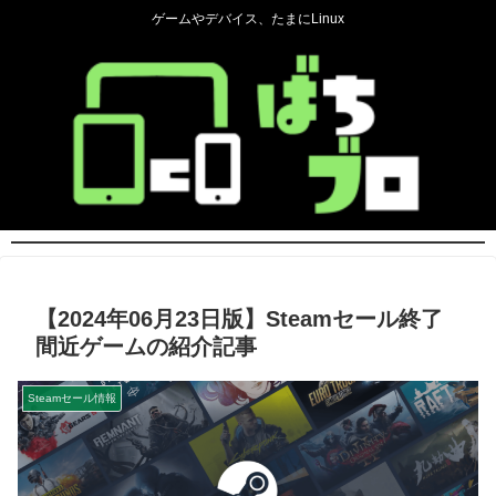
ゲームやデバイス、たまにLinux
【2024年06月23日版】Steamセール終了
間近ゲームの紹介記事
Steamセール情報