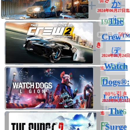
か
2024年06月27日迄
ら
The
1980円
っ
50
Crew
3960円
き
ぽ
2
2024年06月24日
Watch
の島
1320
迄
円
Dogs®:
6600円
80%引き
Legion
2024年06月24
The
1386
迄
円
Surge
9240円