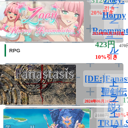
3120円
390
ア
引き
20%引き
Horny
ン
Roommat
コー
2024年06月28日迄
423円
470
ル
RPG
10%引き
[DE:]Fanast
ト
聖剣伝
ラ
1
2024年06月24日迄
説3
イ
円
20
2180円
TRIAL