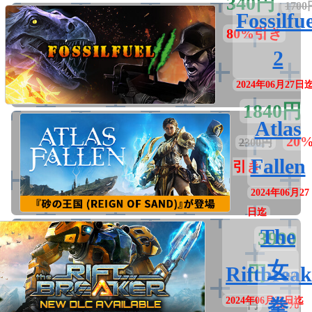
340円
1700
Fossilfue
80%引き
2
2024年06月27日
1840円
Atlas
20
2300円
Fallen
引き
2024年06月27
日迄
The
3990
女
円
Riftbreak
7980
2024年06月27日迄
拳
50%
円