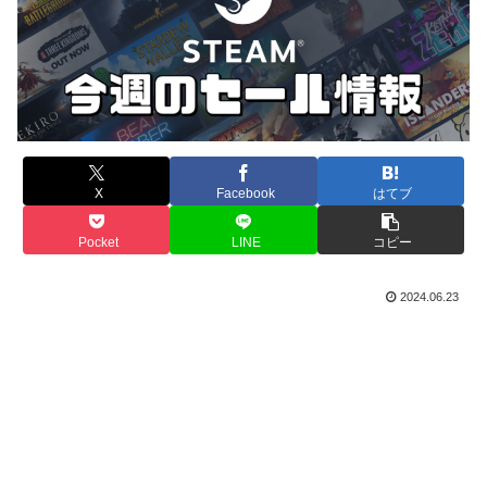
X
Facebook
はてブ
Pocket
LINE
コピー
2024.06.23