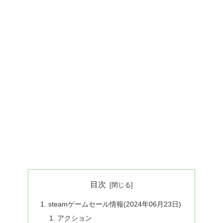
目次
steamゲームセール情報(2024年06月23日)
アクション