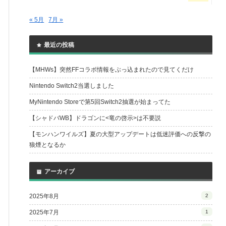
« 5月
7月 »
最近の投稿
【MHWs】突然FFコラボ情報をぶっ込まれたので見てくだけ
Nintendo Switch2当選しました
MyNintendo Storeで第5回Switch2抽選が始まってた
【シャドバWB】ドラゴンに<竜の啓示>は不要説
【モンハンワイルズ】夏の大型アップデートは低迷評価への反撃の
狼煙となるか
アーカイブ
2025年8月
2
2025年7月
1