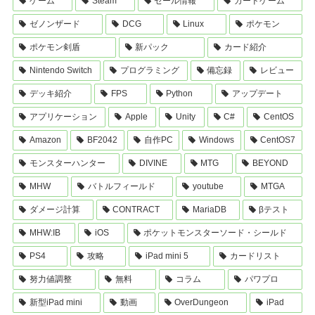
ゲーム
Steam
セール情報
カードゲーム
ゼノンザード
DCG
Linux
ポケモン
ポケモン剣盾
新パック
カード紹介
Nintendo Switch
プログラミング
備忘録
レビュー
デッキ紹介
FPS
Python
アップデート
アプリケーション
Apple
Unity
C#
CentOS
Amazon
BF2042
自作PC
Windows
CentOS7
モンスターハンター
DIVINE
MTG
BEYOND
MHW
バトルフィールド
youtube
MTGA
ダメージ計算
CONTRACT
MariaDB
βテスト
MHW:IB
iOS
ポケットモンスターソード・シールド
PS4
攻略
iPad mini 5
カードリスト
努力値調整
無料
コラム
パワプロ
新型iPad mini
動画
OverDungeon
iPad