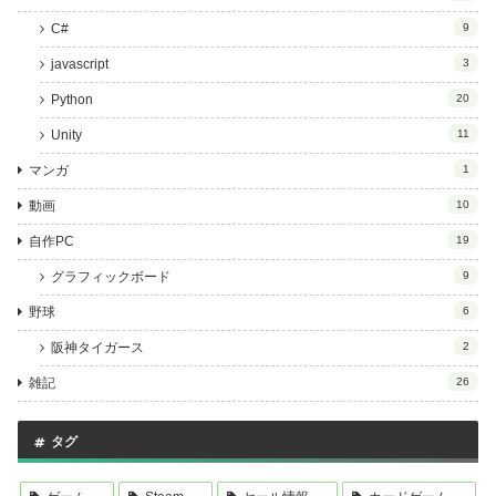
C#
9
javascript
3
Python
20
Unity
11
マンガ
1
動画
10
自作PC
19
グラフィックボード
9
野球
6
阪神タイガース
2
雑記
26
タグ