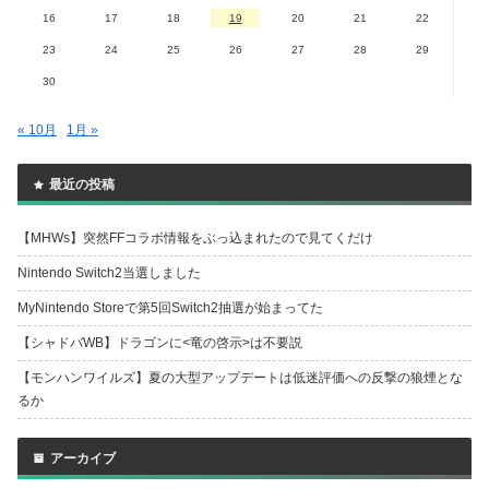
16
17
18
19
20
21
22
23
24
25
26
27
28
29
30
« 10月
1月 »
最近の投稿
【MHWs】突然FFコラボ情報をぶっ込まれたので見てくだけ
Nintendo Switch2当選しました
MyNintendo Storeで第5回Switch2抽選が始まってた
【シャドバWB】ドラゴンに<竜の啓示>は不要説
【モンハンワイルズ】夏の大型アップデートは低迷評価への反撃の狼煙とな
るか
アーカイブ