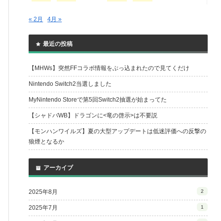
« 2月
4月 »
最近の投稿
【MHWs】突然FFコラボ情報をぶっ込まれたので見てくだけ
Nintendo Switch2当選しました
MyNintendo Storeで第5回Switch2抽選が始まってた
【シャドバWB】ドラゴンに<竜の啓示>は不要説
【モンハンワイルズ】夏の大型アップデートは低迷評価への反撃の
狼煙となるか
アーカイブ
2025年8月
2
2025年7月
1