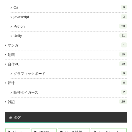
C#
9
javascript
3
Python
20
Unity
11
マンガ
1
動画
10
自作PC
19
グラフィックボード
9
野球
6
阪神タイガース
2
雑記
26
タグ