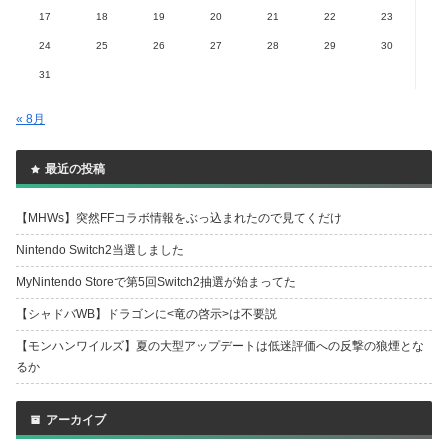
17
18
19
20
21
22
23
24
25
26
27
28
29
30
31
« 8月
最近の投稿
【MHWs】突然FFコラボ情報をぶっ込まれたので見てくだけ
Nintendo Switch2当選しました
MyNintendo Storeで第5回Switch2抽選が始まってた
【シャドバWB】ドラゴンに<竜の啓示>は不要説
【モンハンワイルズ】夏の大型アップデートは低迷評価への反撃の狼煙とな
るか
アーカイブ