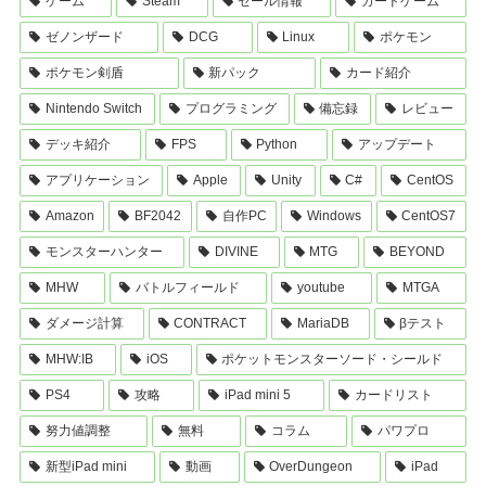
ゲーム
Steam
セール情報
カードゲーム
ゼノンザード
DCG
Linux
ポケモン
ポケモン剣盾
新パック
カード紹介
Nintendo Switch
プログラミング
備忘録
レビュー
デッキ紹介
FPS
Python
アップデート
アプリケーション
Apple
Unity
C#
CentOS
Amazon
BF2042
自作PC
Windows
CentOS7
モンスターハンター
DIVINE
MTG
BEYOND
MHW
バトルフィールド
youtube
MTGA
ダメージ計算
CONTRACT
MariaDB
βテスト
MHW:IB
iOS
ポケットモンスターソード・シールド
PS4
攻略
iPad mini 5
カードリスト
努力値調整
無料
コラム
パワプロ
新型iPad mini
動画
OverDungeon
iPad